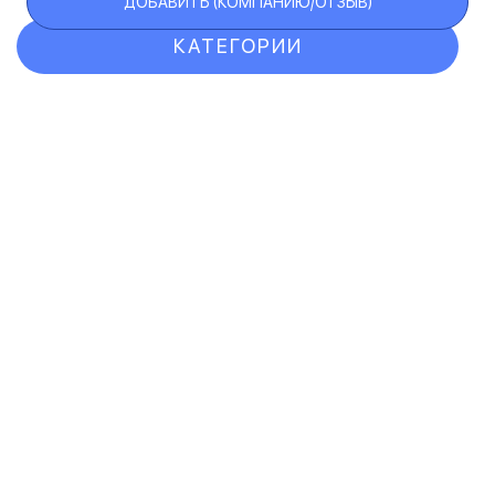
ДОБАВИТЬ (КОМПАНИЮ/ОТЗЫВ)
КАТЕГОРИИ
ОТЗЫВЫ
КОМПАНИИ
VIP АККАУНТ
ЧЕРНЫЙ СПИСОК
F.A.Q.
КАРТА САЙТА
КОНТАКТЫ
ПОЛЬЗОВАТЕЛЬСКОЕ СОГЛАШЕНИЕ
ПОЛИТИКА КОНФИДЕНЦИАЛЬНОСТИ