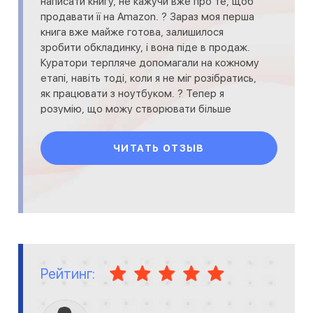
написати книгу, не кажучи вже про те, щоб
продавати її на Amazon. ? Зараз моя перша
книга вже майже готова, залишилося
зробити обкладинку, і вона піде в продаж.
Куратори терпляче допомагали на кожному
етапі, навіть тоді, коли я не міг розібратись,
як працювати з ноутбуком. ? Тепер я
розумію, що можу створювати більше
ЧИТАТЬ ОТЗЫВ
Рейтинг: