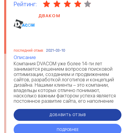
Рейтинг:
ДВАКОМ
последний отзыв:
2021-03-10
Описание
Компания DVACOM уже более 14-ти лет
занимается решением вопросов поисковой
оптимизации, созданием и продвижением
сайтов, разработкой логотипов и концепций
дизайна. Нашими клиенты – это компании,
владельцы которых отлично понимают,
насколько важным фактором успеха является
постоянное развитие сайта, его наполнение
новыми функциями и актуальным контентом.
Над каждым про...
ДОБАВИТЬ ОТЗЫВ
ПОДРОБНЕЕ