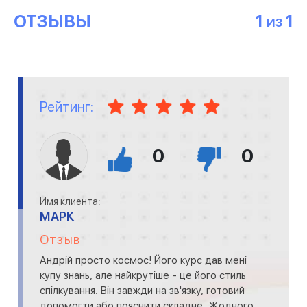
ОТЗЫВЫ
1
1
ИЗ
Рейтинг:
0
0
Имя клиента:
МАРК
Отзыв
Андрій просто космос! Його курс дав мені
купу знань, але найкрутіше - це його стиль
спілкування. Він завжди на зв'язку, готовий
допомогти або пояснити складне. Жодного