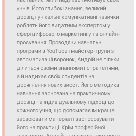
учнів. Його глибокі знання, великий
досвід і унікальні комунікативні навички
роблять його видатним експертом у
сфері цифрового маркетингу та онлайн-
просування. Проводячи навчальні
програми з YouTube і майстер-групи з
автоматизації воронок, Андрій не тільки
ділиться своїми знаннями і стратегіями,
а й надихає своїх студентів на
досягнення нових висот. Його методика
навчання заснована на практичному
досвіді та індивідуальному підході до
кожного учня, що допомагає їм краще
засвоювати матеріал і застосовувати
його на практиці. Крім професійної
діяльності, Андрій - це також і людина з