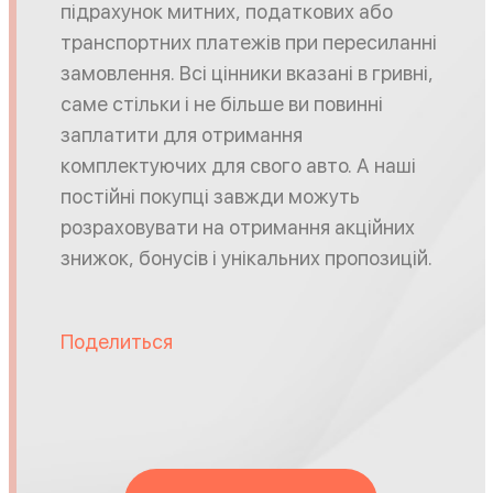
підрахунок митних, податкових або
транспортних платежів при пересиланні
замовлення. Всі цінники вказані в гривні,
саме стільки і не більше ви повинні
заплатити для отримання
комплектуючих для свого авто. А наші
постійні покупці завжди можуть
розраховувати на отримання акційних
знижок, бонусів і унікальних пропозицій.
Поделиться