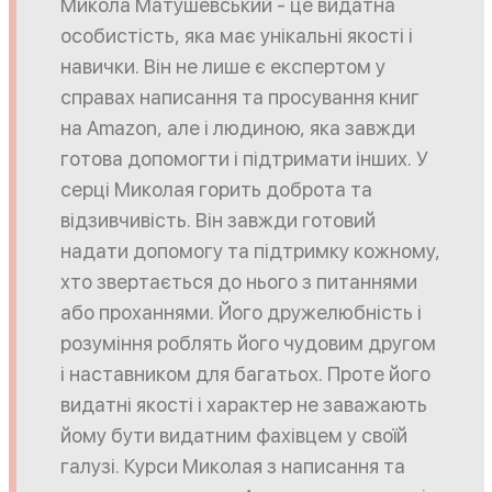
Микола Матушевський - це видатна
особистість, яка має унікальні якості і
навички. Він не лише є експертом у
справах написання та просування книг
на Amazon, але і людиною, яка завжди
готова допомогти і підтримати інших. У
серці Миколая горить доброта та
відзивчивість. Він завжди готовий
надати допомогу та підтримку кожному,
хто звертається до нього з питаннями
або проханнями. Його дружелюбність і
розуміння роблять його чудовим другом
і наставником для багатьох. Проте його
видатні якості і характер не заважають
йому бути видатним фахівцем у своїй
галузі. Курси Миколая з написання та