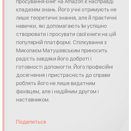
просування книг на Amazon є насправді
кладезем знань. Його учні отримують не
лише теоретичні знання, але й практичні
навички, які допомагають їм успішно
створювати і просувати свої книги на цій
популярній платформі. Спілкування з
Миколаєм Матушевським приносить
радість завдяки його доброті і
готовності допомогти. Його професійні
досягнення і пристрасність до справи
роблять його не лише видатним
фахівцем, але і надійним другом і
наставником.
Поделиться