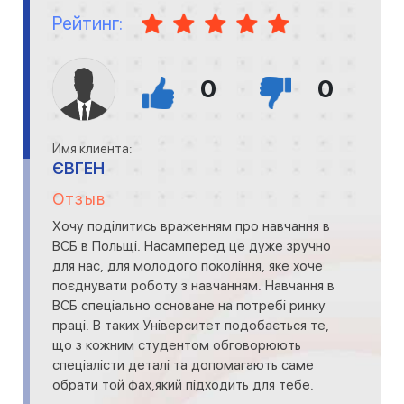
Рейтинг:
0
0
Имя клиента:
ЄВГЕН
Отзыв
Хочу поділитись враженням про навчання в
ВСБ в Польщі. Насамперед це дуже зручно
для нас, для молодого покоління, яке хоче
поєднувати роботу з навчанням. Навчання в
ВСБ спеціально основане на потребі ринку
праці. В таких Університет подобається те,
що з кожним студентом обговорюють
спеціалісти деталі та допомагають саме
обрати той фах,який підходить для тебе.