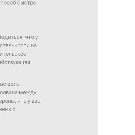
способ быстро
едиться, что у
бственности на
дительское
действующая
ас есть
асована между
рены, что у вас
нных с