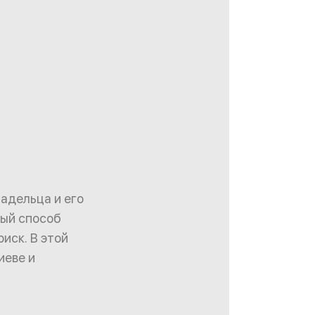
ладельца и его
ный способ
риск. В этой
иеве и