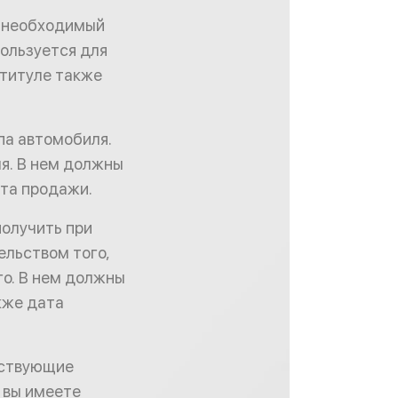
, необходимый
пользуется для
 титуле также
па автомобиля.
я. В нем должны
ата продажи.
получить при
ельством того,
го. В нем должны
кже дата
йствующие
о вы имеете