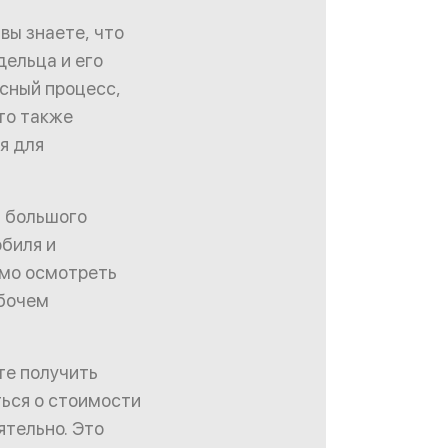
вы знаете, что
дельца и его
сный процесс,
Это также
я для
т большого
обиля и
имо осмотреть
абочем
те получить
ться о стоимости
ятельно. Это