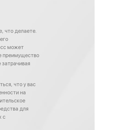
е, что делаете.
 его
есс может
ое преимущество
е затрачивая
ься, что у вас
енности на
дительское
редства для
х с