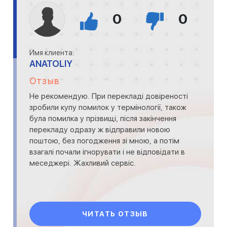
0
0
Имя клиента:
ANATOLIY
Отзыв
Не рекомендую. При перекладі довіреності
зробили купу помилок у термінології, також
була помилка у прізвищі, після закінчення
перекладу одразу ж відправили новою
поштою, без погодження зі мною, а потім
взагалі почали ігнорувати і не відповідати в
меседжері. Жахливий сервіс.
ЧИТАТЬ ОТЗЫВ