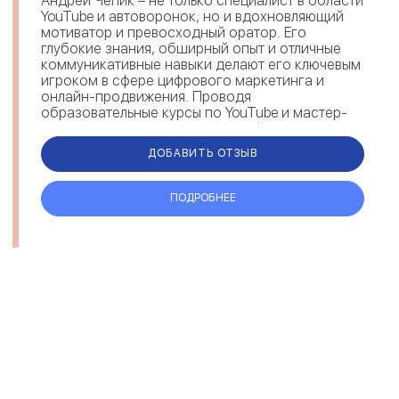
Андрей Чепик – не только специалист в области
YouTube и автоворонок, но и вдохновляющий
мотиватор и превосходный оратор. Его
глубокие знания, обширный опыт и отличные
коммуникативные навыки делают его ключевым
игроком в сфере цифрового маркетинга и
онлайн-продвижения. Проводя
образовательные курсы по YouTube и мастер-
группы по автоворонкам, Андрей не только
делится...
ДОБАВИТЬ ОТЗЫВ
ПОДРОБНЕЕ