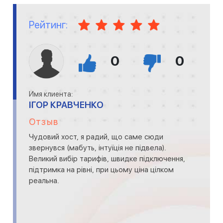
Рейтинг:
0
0
Имя клиента:
ІГОР КРАВЧЕНКО
Отзыв
Чудовий хост, я радий, що саме сюди
звернувся (мабуть, інтуїція не підвела).
Великий вибір тарифів, швидке підключення,
підтримка на рівні, при цьому ціна цілком
реальна.