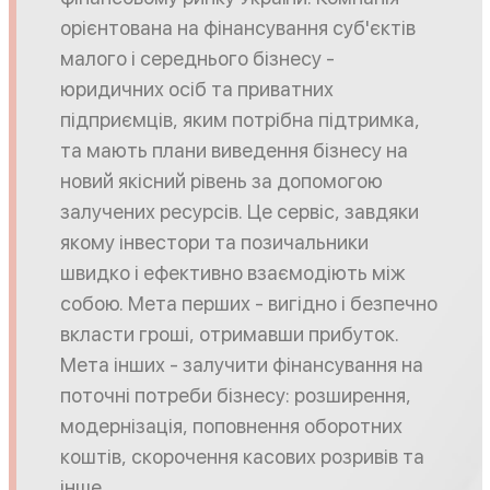
орієнтована на фінансування суб'єктів
малого і середнього бізнесу -
юридичних осіб та приватних
підприємців, яким потрібна підтримка,
та мають плани виведення бізнесу на
новий якісний рівень за допомогою
залучених ресурсів. Це сервіс, завдяки
якому інвестори та позичальники
швидко і ефективно взаємодіють між
собою. Мета перших - вигідно і безпечно
вкласти гроші, отримавши прибуток.
Мета інших - залучити фінансування на
поточні потреби бізнесу: розширення,
модернізація, поповнення оборотних
коштів, скорочення касових розривів та
інше.