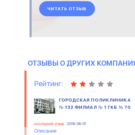
практически моментально.
ЧИТАТЬ ОТЗЫВ
На следующий день уже
получили. Качеством очень
довольна. Спасибо за
оперативность
ОТЗЫВЫ О ДРУГИХ КОМПАНИ
Рейтинг:
ГОРОДСКАЯ ПОЛИКЛИНИКА
№ 132 ФИЛИАЛ № 1 ГКБ № 70
последний отзыв:
2019-06-01
Описание