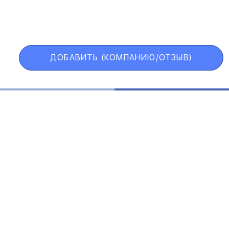
ИИ
VIP АККАУНТ
ЧЕРНЫЙ СПИСОК
ДОБАВИТЬ (КОМПАНИЮ/ОТЗЫВ)
Государственные учреждения
Интернет трейдинг
Информационные технологии
Искусство и развлечения
Косметические средства
ЕЛЬСКОЕ СОГЛАШЕНИЕ
ПОЛИТИКА КОНФИДЕНЦИАЛ