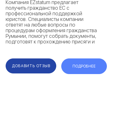
Компания EZstatum предлагает
получить гражданство ЕС с
профессиональной поддержкой
юристов. Специалисты компании
ответят на любые вопросы по
процедурам оформления гражданства
Румынии, помогут собрать документы,
подготовят к прохождению присяги и
сопроводят при получении внутренних
документов. Весомым преимуществом
компании являются максимально
короткие сроки. Каждый...
ДОБАВИТЬ ОТЗЫВ
ПОДРОБНЕЕ