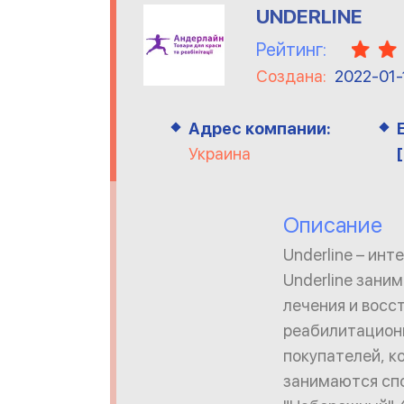
UNDERLINE
Рейтинг:
Создана:
2022-01-
Адрес компании:
Украина
Описание
Underline – ин
Underline зани
лечения и восс
реабилитационн
покупателей, к
занимаются спо