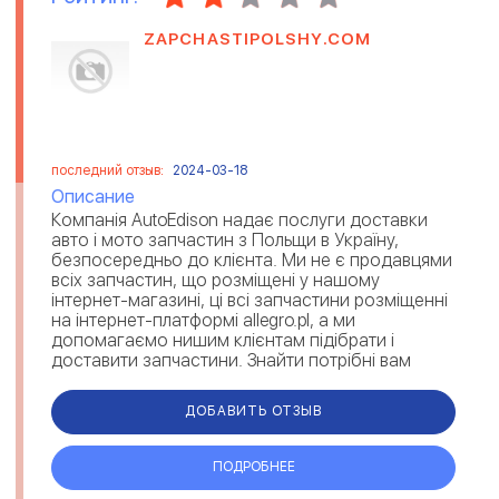
ZAPCHASTIPOLSHY.COM
последний отзыв:
2024-03-18
Описание
Компанія AutoEdison надає послуги доставки
авто і мото запчастин з Польщи в Україну,
безпосередньо до клієнта. Ми не є продавцями
всіх запчастин, що розміщені у нашому
інтернет-магазині, ці всі запчастини розміщенні
на інтернет-платформі allegro.pl, а ми
допомагаємо нишим клієнтам підібрати і
доставити запчастини. Знайти потрібні вам
запчастини, та от...
ДОБАВИТЬ ОТЗЫВ
ПОДРОБНЕЕ