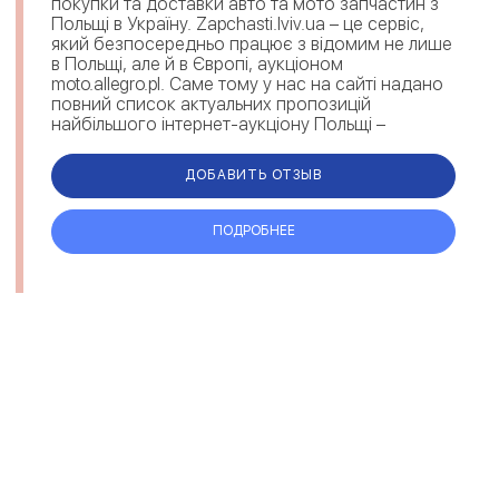
покупки та доставки авто та мото запчастин з
Польщі в Україну. Zapchasti.lviv.ua – це сервіс,
який безпосередньо працює з відомим не лише
в Польщі, але й в Європі, аукціоном
moto.allegro.pl. Саме тому у нас на сайті надано
повний список актуальних пропозицій
найбільшого інтернет-аукціону Польщі –
Allegro.pl. Уже кіль...
ДОБАВИТЬ ОТЗЫВ
ПОДРОБНЕЕ