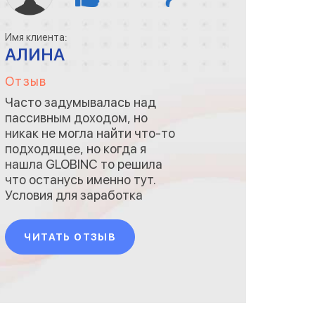
Имя клиента:
АЛИНА
Отзыв
Часто задумывалась над
пассивным доходом, но
никак не могла найти что-то
подходящее, но когда я
нашла GLOBINC то решила
что останусь именно тут.
Условия для заработка
достаточно просты и
заработать здесь сможет
ЧИТАТЬ ОТЗЫВ
каждый. Супер огромный
вложений совсем не
требуется, вывод
происходит достаточно
быстро без задержек. Могу