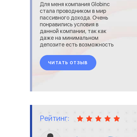
Для меня компания Globinc
стала проводником в мир
пассивного дохода. Очень
понравились условия в
данной компании, так как
даже на минимальном
депозите есть возможность
зарабатывать 1% от суммы
вложений в день. Считаю,
ЧИТАТЬ ОТЗЫВ
что это отличные условия.
Также могу отметить, что
все выплаты компания
производит согласно
графику, задержек не
бывает, поэтому все отлично.
Рейтинг: