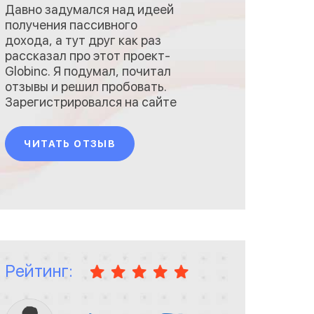
Давно задумался над идеей
получения пассивного
дохода, а тут друг как раз
рассказал про этот проект-
Globinc. Я подумал, почитал
отзывы и решил пробовать.
Зарегистрировался на сайте
https://www.globinc.com/ для
начала работы. Оказалось,
ЧИТАТЬ ОТЗЫВ
что этот бот очень даже
прикольная и крутая штука.
От тебя требуется только
вложения, а все остальное он
делает сам. Да и
пользоватьс
Рейтинг: