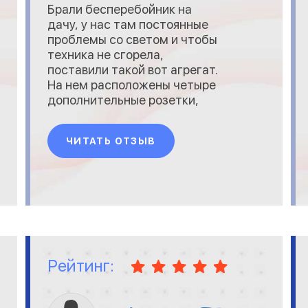
Брали бесперебойник на
дачу, у нас там постоянные
проблемы со светом и чтобы
техника не сгорела,
поставили такой вот агрегат.
На нем расположены четыре
дополнительные розетки,
работает абсолютно
бесшумно, есть удобный
ЧИТАТЬ ОТЗЫВ
индикатор, видно когда он
включен, а когда выключен.
Со совей задачей
справляется на отлично да и
цена оптимальная.
Рейтинг: