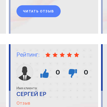
что не требуется огромных
вложений. Выплаты
ЧИТАТЬ ОТЗЫВ
происходят без задержек,
очень довольна.
Рейтинг:
0
0
Имя клиента:
СЕРГЕЙ ЕР
Отзыв