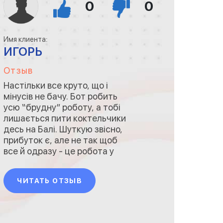
0
0
Имя клиента:
ИГОРЬ
Отзыв
Настільки все круто, що і
мінусів не бачу. Бот робить
усю “брудну” роботу, а тобі
лишається пити коктельчики
десь на Балі. Шуткую звісно,
прибуток є, але не так щоб
все й одразу - це робота у
довгу. Але прикольно всім
казати, що ти займаєшся
ЧИТАТЬ ОТЗЫВ
трейдингом криптовалют)