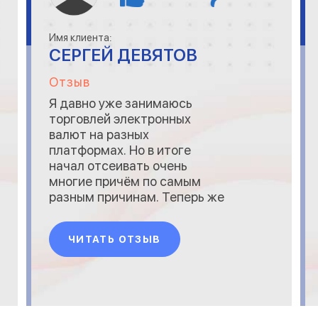
Имя клиента:
СЕРГЕЙ ДЕВЯТОВ
Отзыв
Я давно уже занимаюсь
торговлей электронных
валют на разных
платформах. Но в итоге
начал отсеивать очень
многие причём по самым
разным причинам. Теперь же
я работаю только на
нескольких и одна из них
ЧИТАТЬ ОТЗЫВ
Globnic. Здесь есть всё
необходимое для
стабильного заработка,
быстрая работа серверов,
нет задержек, грамотная