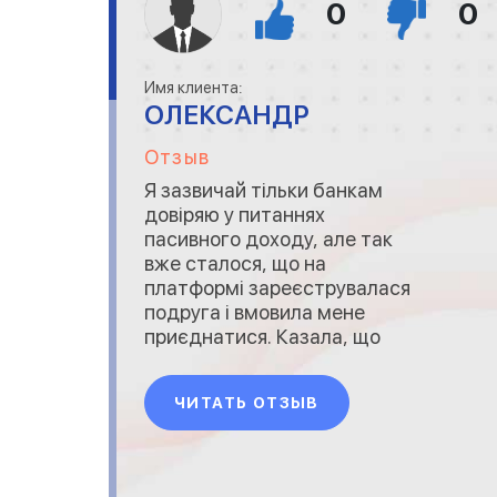
0
0
Имя клиента:
ОЛЕКСАНДР
Отзыв
Я зазвичай тільки банкам
довіряю у питаннях
пасивного доходу, але так
вже сталося, що на
платформі зареєструвалася
подруга і вмовила мене
приєднатися. Казала, що
штучний інтелект - це круто і
він реально буде працювати
ЧИТАТЬ ОТЗЫВ
над збільшенням наших
коштів. І дійсно все так і є,
хоча сумнівався добряче, але
з перших днів роботи AI,