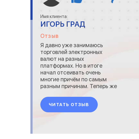
Имя клиента:
ИГОРЬ ГРАД
Отзыв
Я давно уже занимаюсь
торговлей электронных
валют на разных
платформах. Но в итоге
начал отсеивать очень
многие причём по самым
разным причинам. Теперь же
я работаю только на
нескольких и одна из них
ЧИТАТЬ ОТЗЫВ
Globinc. Здесь есть всё
необходимое для
стабильного заработка,
быстрая работа серверов,
нет задержек, грамотная