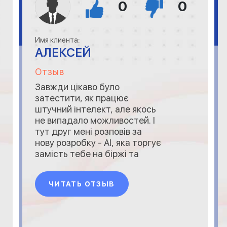
0
0
Имя клиента:
АЛЕКСЕЙ
Отзыв
Завжди цікаво було
затестити, як працює
штучний інтелект, але якось
не випадало можливостей. І
тут друг мені розповів за
нову розробку - AI, яка торгує
замість тебе на біржі та
запропонував спробувати. Я
прошерстив інет в пошуках
ЧИТАТЬ ОТЗЫВ
інформації про компанію і
загалом склалося відчуття,
що вони створюють щось
грандіозне. Тож я вклав і