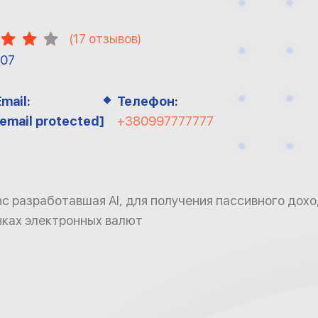
(
17
отзывов)
-07
Email:
Телефон:
[email protected]
+380997777777
nc разработавшая AI, для получения пассивного дох
нках электронных валют