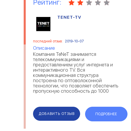
Рейтинг:
TENET-TV
последний отзыв:
2019-10-07
Описание
Компания TeNeT занимается
телекоммуникациями и
предоставлением услуг интернета и
интерактивного TV. Вся
коммуникационная структура
построена по оптоволоконной
технологии, что позволяет обеспечить
пропускную способность до 1000
Мбит/с. Наши специалисты постоянно
работают над улучшением
оборудования и
усовершенствованием услуг, которые
ДОБАВИТЬ ОТЗЫВ
ПОДРОБНЕЕ
предоставляет компания. Благодаря ...