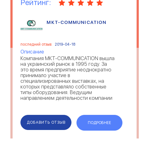
Рейтинг:
МКТ-COMMUNICATION
последний отзыв:
2019-04-18
Описание
Компания МКТ-COMMUNICATION вышла
на украинский рынок в 1995 году. За
это время предприятие неоднократно
принимало участие в
специализированных выставках, на
которых представляло собственные
типы оборудования. Ведущим
направлением деятельности компании
является разработка технических
приспособлений, необходимых для
проведения досмотров –
металлодетекторов, интроскопов,...
ДОБАВИТЬ ОТЗЫВ
ПОДРОБНЕЕ