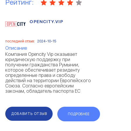
Рейтинг:
OPENCITY.VIP
последний отзыв:
2024-10-15
Описание
Компания Opencity Vip оказывает
юридическую поддержку при
получении гражданства Румынии,
которое обеспечивает резиденту
определенные права и свободу
действий на территории Европейского
Союза. Согласно европейским
законам, обладатель паспорта ЕС
имеет право на учебу, работу,
проживание, медицинскую помощь и
социальные гарантии в любой стране
Евросоюза. Получив румынск...
ДОБАВИТЬ ОТЗЫВ
ПОДРОБНЕЕ