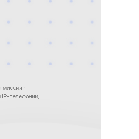
а миссия -
 IP-телефонии,