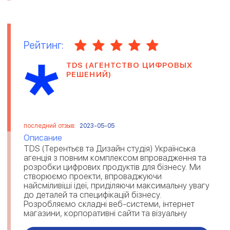
Рейтинг:
TDS (АГЕНТСТВО ЦИФРОВЫХ
РЕШЕНИЙ)
последний отзыв:
2023-05-05
Описание
TDS (Терентьєв та Дизайн студія) Українська
агенція з повним комплексом впровадження та
розробки цифрових продуктів для бізнесу. Ми
створюємо проекти, впроваджуючи
найсміливіші ідеї, приділяючи максимальну увагу
до деталей та специфікацій бізнесу.
Розробляємо складні веб-системи, інтернет
магазини, корпоративні сайти та візуальну
ідентифікацію бренду для досягнення...