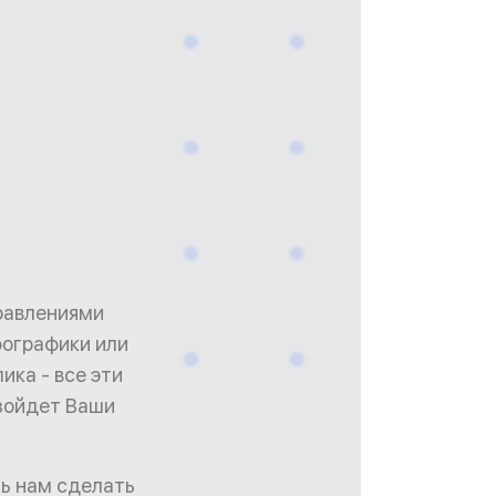
равлениями
фографики или
ика - все эти
взойдет Ваши
ть нам сделать