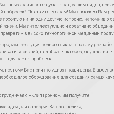
 Вы только начинаете думать над вашим видео, прик
й набросок? Покажите его нам! Мы поможем Вам ре
е похожую ни на одну другую историю, напомнив о 
 жизни. Мы интеллектуально и креативно объединим
 превратим в высоко технологичной медийный проду
 продакшн-студия полного цикла, поэтому разрабо
аписать сценарий, подобрать актеров, осуществить 
н – для нас не проблема.
, поэтому Вас приятно удивят наши цены. В арсена
необходимое оборудование для создания самых кач
сотрудничая с «КлипТроник», Вы получите:
ые идеи для сценария Вашего ролика;
ть проведения супер срочных работ;