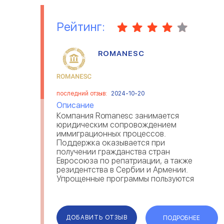
Рейтинг:
ROMANESC
последний отзыв:
2024-10-20
Описание
Компания Romanesc занимается
юридическим сопровождением
иммиграционных процессов.
Поддержка оказывается при
получении гражданства стран
Евросоюза по репатриации, а также
резидентства в Сербии и Армении.
Упрощенные программы пользуются
спросом среди клиентов Romanesc —
отзывы это подтверждают.
Прописанные в договоре гарантии,
говорят об ответственности и
ДОБАВИТЬ ОТЗЫВ
ПОДРОБНЕЕ
надежности ...