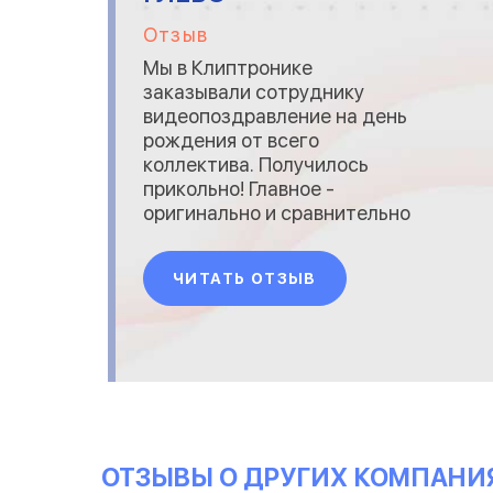
Отзыв
Мы в Клиптронике
заказывали сотруднику
видеопоздравление на день
рождения от всего
коллектива. Получилось
прикольно! Главное -
оригинально и сравнительно
недорого. Чел был очень
удивлён ))) Да и
ЧИТАТЬ ОТЗЫВ
поздравление получилось
душевное, памятное...
Спасибо коллективу фирмы.
ОТЗЫВЫ О ДРУГИХ КОМПАНИ