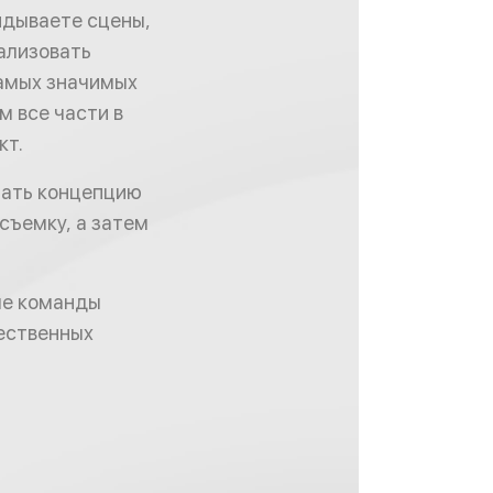
идываете сцены,
ализовать
самых значимых
 все части в
кт.
тать концепцию
съемку, а затем
ле команды
ественных