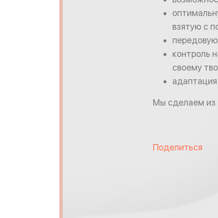
оптимальну
взятую с п
передовую
контроль н
своему тво
адаптация
Мы сделаем из 
Поделиться