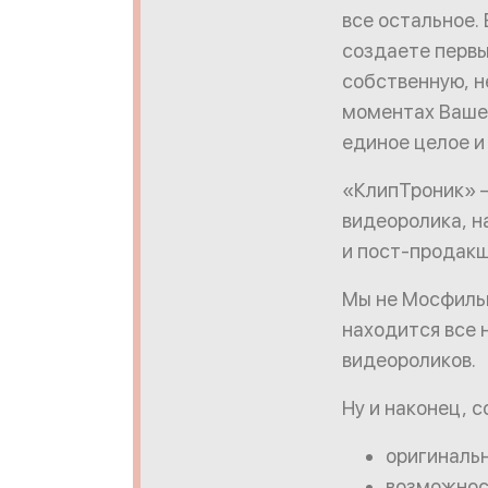
все остальное.
создаете первы
собственную, н
моментах Вашей
единое целое и
«КлипТроник» –
видеоролика, н
и пост-продакш
Мы не Мосфильм
находится все 
видеороликов.
Ну и наконец, 
оригинальн
возможнос