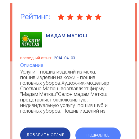
Рейтинг:
МАДАМ МАТЮШ
последний отзыв:
2014-04-03
Описание
Услуги:- пошив изделий из меха,-
пошив изделий из кожи,- пошив
головных уборов.Художник-модельер
Светлана Матюш возглавляет фирму
"Мадам Матюш"Салон мадам Матюш
представляет эксклюзивную,
индивидуальную услугу: пошив шуб и
головных уборов. Пошив изделий из
норки, песца, кролика или каракульчи
проводится лишь по тщатель...
ДОБАВИТЬ ОТЗЫВ
ПОДРОБНЕЕ