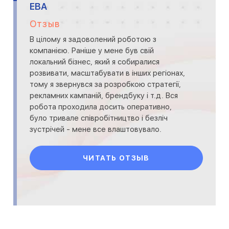
ЕВА
Отзыв
В цілому я задоволений роботою з
компанією. Раніше у мене був свій
локальний бізнес, який я собиралися
розвивати, масштабувати в інших регіонах,
тому я звернувся за розробкою стратегії,
рекламних кампаній, брендбуку і т.д. Вся
робота проходила досить оперативно,
було тривале співробітництво і безліч
зустрічей - мене все влаштовувало.
Компанія не боїться вирішувати скл
ЧИТАТЬ ОТЗЫВ