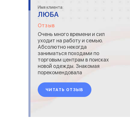
Имя клиента:
ЛЮБА
Отзыв
Очень много времени и сил
уходит на работу и семью.
Абсолютно некогда
заниматься походами по
торговым центрам в поисках
новой одежды. Знакомая
порекомендовала
https://www.laluna.com.ua. Я
довольна этим онлайн
ЧИТАТЬ ОТЗЫВ
магазином: ассортимент,
цены, качество.