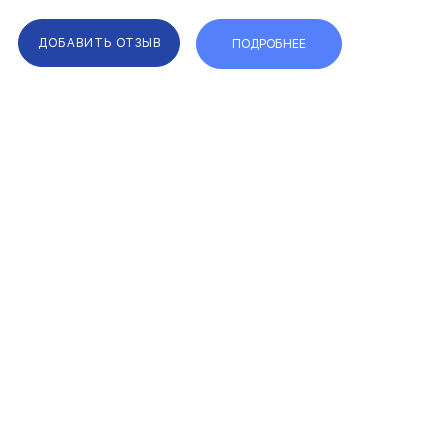
принадлежностипрофессиональная
поддержка и организация п...
ДОБАВИТЬ ОТЗЫВ
ПОДРОБНЕЕ
F.A.Q.
КАРТА САЙТА