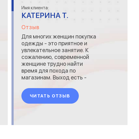
Имя клиента:
КАТЕРИНА Т.
Отзыв
Для многих женщин покупка
одежды - это приятное и
увлекательное занятие. К
сожалению, современной
женщине трудно найти
время для похода по
магазинам. Выход есть -
онлайн шопинг. На
украинском рынке, пожалуй,
ЧИТАТЬ ОТЗЫВ
лучшим интернет-магазином
женской одежды является
https://www.laluna.com.ua .
Здесь представлен большой
ассортимент стильной и
модной одежды, обуви и
аксессуаров