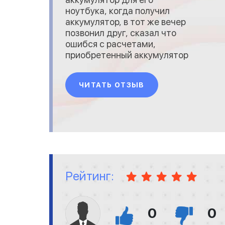
ноутбука, когда получил
аккумулятор, в тот же вечер
позвонил друг, сказал что
ошибся с расчетами,
приобретенный аккумулятор
оказался слишком
маленьким, отправил
ЧИТАТЬ ОТЗЫВ
обратно. Возврат прошел без
проблем. Следом листал
товары, увидел батарею,
которая идеально подходит
для моего ноутбука, да ещё и
со скидкой. Решил заказать
вместе с батаре
Рейтинг:
0
0