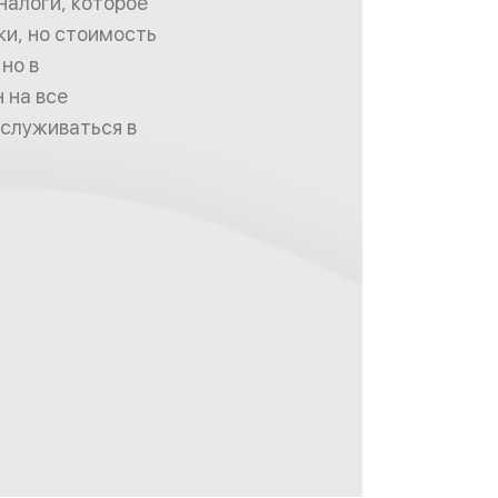
налоги, которое
ки, но стоимость
но в
 на все
бслуживаться в