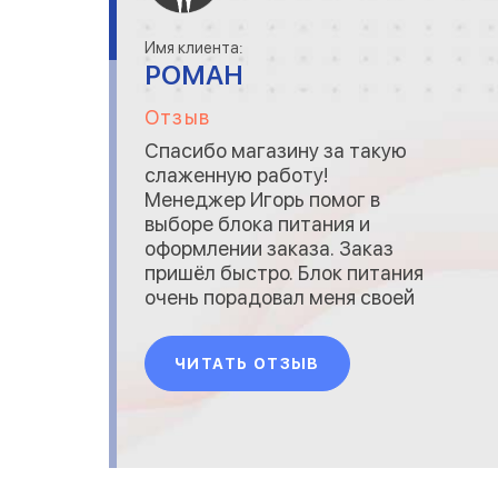
Имя клиента:
РОМАН
Отзыв
Спасибо магазину за такую
слаженную работу!
Менеджер Игорь помог в
выборе блока питания и
оформлении заказа. Заказ
пришёл быстро. Блок питания
очень порадовал меня своей
работой и качеством (очень
надежный пластик и
ЧИТАТЬ ОТЗЫВ
мощная). Буду к вам
обращаться ещё!)