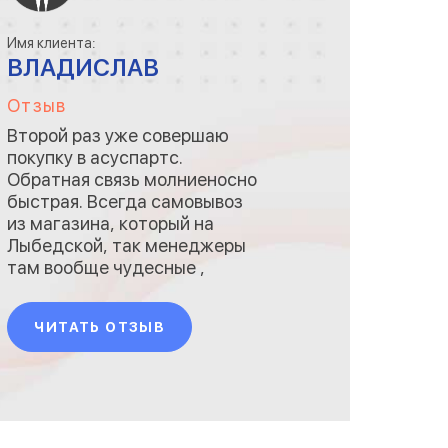
Имя клиента:
ВЛАДИСЛАВ
Отзыв
Второй раз уже совершаю
покупку в асуспартс.
Обратная связь молниеносно
быстрая. Всегда самовывоз
из магазина, который на
Лыбедской, так менеджеры
там вообще чудесные ,
улыбчивые, приветливые.
Парни и помогут, и
ЧИТАТЬ ОТЗЫВ
посоветуют, прям, как
родные))) Вы как всегда на
высшем уровне!