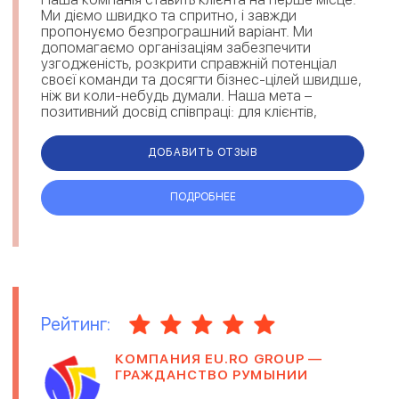
Ми діємо швидко та спритно, і завжди
пропонуємо безпрограшний варіант. Ми
допомагаємо організаціям забезпечити
узгодженість, розкрити справжній потенціал
своєї команди та досягти бізнес-цілей швидше,
ніж ви коли-небудь думали. Наша мета –
позитивний досвід співпраці: для клієнтів,
претендентів та для нас самих. Наша кома...
ДОБАВИТЬ ОТЗЫВ
ПОДРОБНЕЕ
Рейтинг:
КОМПАНИЯ EU.RO GROUP —
ГРАЖДАНСТВО РУМЫНИИ