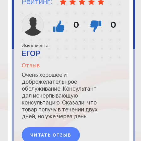
Рейтинг:
0
0
Имя клиента:
ЕГОР
Отзыв
Очень хорошее и
доброжелательнрое
обслуживание. Консультант
дал исчерпывающую
консультацию. Сказали, что
товар получу в течении двух
дней, но уже через день
получил сообщение от НП.
Нареканий нет. Большое
ЧИТАТЬ ОТЗЫВ
спасибо за оперативность и