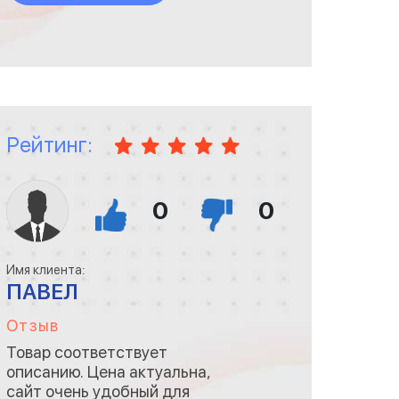
менеджер спустился за мной
и провел. Сама клавиатура
очень хороша, и в хорошем
состоянии.
Рейтинг:
0
0
Имя клиента:
ПАВЕЛ
Отзыв
Товар соответствует
описанию. Цена актуальна,
сайт очень удобный для