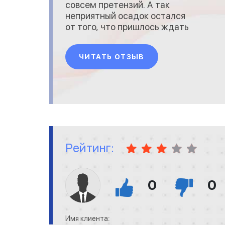
совсем претензий. А так
неприятный осадок остался
от того, что пришлось ждать
товар дольше ожидаемого и
еще в отделении службы
ЧИТАТЬ ОТЗЫВ
доставки надо было
уточнять условия получения
посылки. Но магазин
оперативно решил проблему
и товар получил. Буду снова
покупать у Вас, надеюсь,
будет без
Рейтинг:
0
0
Имя клиента: