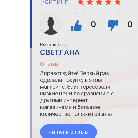
Рейтинг:
0
0
Имя клиента:
СВЕТЛАНА
Отзыв
Здравствуйте! Первый раз
сделала покупку в этом
магазине. Заинтересовали
низкие цены по сравнению с
другими интернет
магазинами и большое
количество положительных
отзывов. После заказа и
оплаты с помощью карты
ЧИТАТЬ ОТЗЫВ
мне перезвонили и сказали