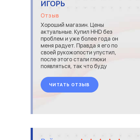
ИГОРЬ
Отзыв
Хороший магазин. Цены
актуальные. Купил HHD без
проблем и уже более года он
меня радует. Правда я его по
своей рукожопости упустил,
после этого стали глюки
появляться, так что буду
обновлять и опять же у них,
так как цена самая низкая по
ЧИТАТЬ ОТЗЫВ
городу да и проверенные
ребята.