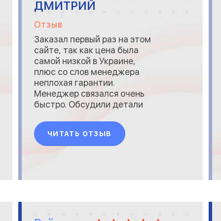
ДМИТРИЙ
Отзыв
Заказал первый раз на этом
сайте, так как цена была
самой низкой в Украине,
плюс со слов менеджера
неплохая гарантии.
Менеджер связался очень
быстро. Обсудили детали
оплаты и доставки. В тот же
день мне его отправили
ЧИТАТЬ ОТЗЫВ
новой почтой, через день
получил. Работой магазина
остался очень доволен.
Матрица выше всяких похвал!