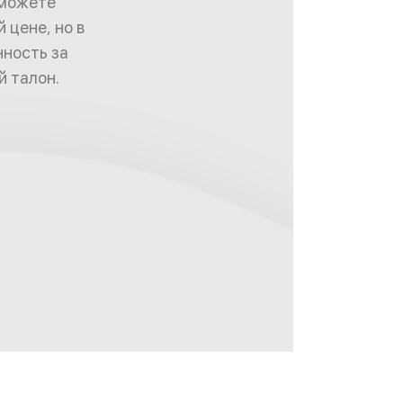
 можете
 цене, но в
нность за
 талон.