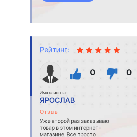
что кое чего из списка
товаров не было.
Предложили подождать
один день, и отправят все
вместе. Все пришло
упаковано в пупырку и обм
Рейтинг:
0
0
Имя клиента:
ЯРОСЛАВ
Отзыв
Уже второй раз заказываю
товар в этом интернет-
магазине. Все просто