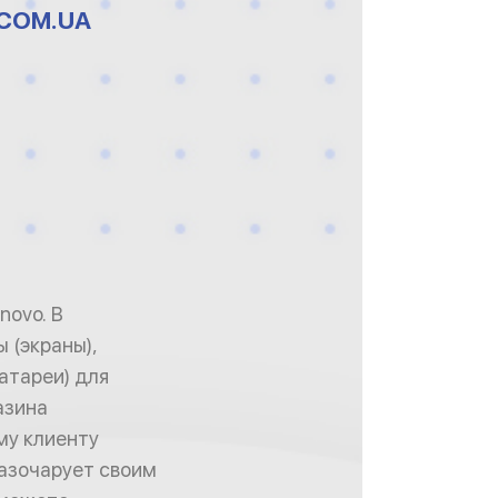
COM.UA
novo. В
 (экраны),
атареи) для
азина
му клиенту
разочарует своим