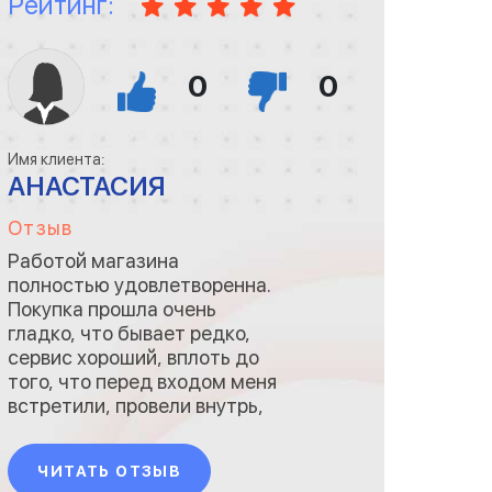
Рейтинг:
0
0
Имя клиента:
АНАСТАСИЯ
Отзыв
Работой магазина
полностью удовлетворенна.
Покупка прошла очень
гладко, что бывает редко,
сервис хороший, вплоть до
того, что перед входом меня
встретили, провели внутрь,
выдали товар и документы.
Не смогла самостоятельно
ЧИТАТЬ ОТЗЫВ
найти офис, поэтому