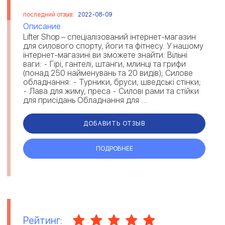
последний отзыв:
2022-08-09
Описание
Lifter Shop – спеціалізований інтернет-магазин
для силового спорту, йоги та фітнесу. У нашому
інтернет-магазині ви зможете знайти: Вільні
ваги: ⁃ Гірі, гантелі, штанги, млинці та грифи
(понад 250 найменувань та 20 видів); Силове
обладнання: ⁃ Турники, бруси, шведські стінки;
⁃ Лава для жиму, преса ⁃ Силові рами та стійки
для присідань Обладнання для ...
ДОБАВИТЬ ОТЗЫВ
ПОДРОБНЕЕ
Рейтинг: