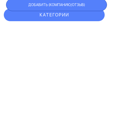
ДОБАВИТЬ (КОМПАНИЮ/ОТЗЫВ)
КАТЕГОРИИ
ОТЗЫВЫ
КОМПАНИИ
VIP АККАУНТ
ЧЕРНЫЙ СПИСОК
F.A.Q.
КАРТА САЙТА
КОНТАКТЫ
ПОЛЬЗОВАТЕЛЬСКОЕ СОГЛАШЕНИЕ
ПОЛИТИКА КОНФИДЕНЦИАЛЬНОСТИ