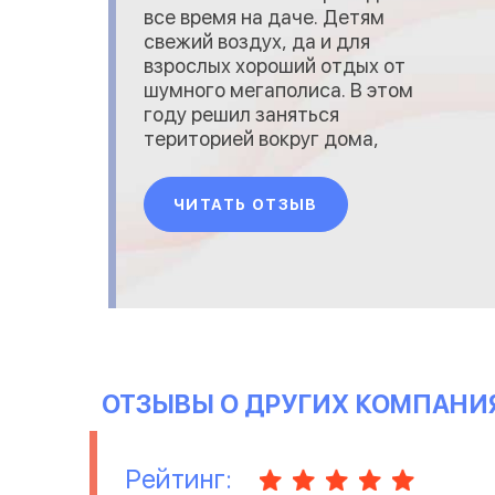
все время на даче. Детям
свежий воздух, да и для
взрослых хороший отдых от
шумного мегаполиса. В этом
году решил заняться
територией вокруг дома,
облагородить участок и
выложить площадку за
ЧИТАТЬ ОТЗЫВ
домом тротуарной плиткой
для удобства. Все нужные
замеры сделал сам, искать
тротуарную плитку тоже
решил сам. Соседи
направили меня на завод
Автострой, х
ОТЗЫВЫ О ДРУГИХ КОМПАНИ
Рейтинг: