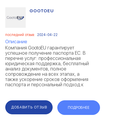
GOOTOEU
последний отзыв:
2024-04-22
Описание
Компания GootoEU гарантирует
успешное получение паспорта ЕС. В
перечне услуг: профессиональная
юридическая поддержка, бесплатный
анализ документов, полное
сопровождение на всех этапах, а
также ускорение сроков оформления
паспорта и персональный подход к
каждому клиенту при подборе
иммиграционной программы. По
отзывам, GootoEU предоставляет
возможность получения румы...
ДОБАВИТЬ ОТЗЫВ
ПОДРОБНЕЕ