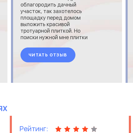
облагородить дачный
участок, так захотелось
площадку перед домом
выложить красивой
тротуарной плиткой. Но
поиски нужной мне плитки
принесли немало хлопот, то
цвета не нашла, то размеров
ЧИТАТЬ ОТЗЫВ
в наличии не было. Так 2 дня
ко всем фирмам звонила и
получала отказ. Пока
соседка не посоветовала
обратиться в эту компанию,
где я нашла недорогую
плитку вполне п
ЯХ
Рейтинг: