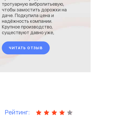
тротуарную вибролитьевую,
чтобы замостить дорожки на
даче. Подкупила цена и
надёжность компании.
Крупное производство,
существуют давно уже,
репутация вроде бы
неплохая. Ну и не прогадали,
ЧИТАТЬ ОТЗЫВ
собственно. Цены у них
пониже, чем у конкурентов,
даже в розницу, а качество
на хорошем уровне. Забирать
пришлось, правда,
самовывозом. Продают-то
они какое угодн
Рейтинг: