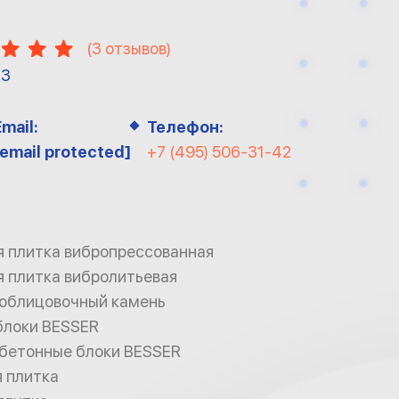
(
3
отзывов)
13
Email:
Телефон:
[email protected]
+7 (495) 506-31-42
я плитка вибропрессованная
я плитка вибролитьевая
облицовочный камень
блоки BESSER
бетонные блоки BESSER
я плитка