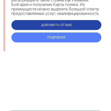
репатриации в такие страны как Румыния,
Болгария и получение Карты поляка. Из
преимуществ можно выделить большой спектр
предоставляемых услуг, квалифицированность
и опыт сотрудников Aristipp, отзывы клиентов
по...
ДОБАВИТЬ ОТЗЫВ
ПОДРОБНЕЕ