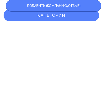
ДОБАВИТЬ (КОМПАНИЮ/ОТЗЫВ)
КАТЕГОРИИ
ОТЗЫВЫ
КОМПАНИИ
VIP АККАУНТ
ЧЕРНЫЙ СПИСОК
F.A.Q.
КАРТА САЙТА
КОНТАКТЫ
ПОЛЬЗОВАТЕЛЬСКОЕ СОГЛАШЕНИЕ