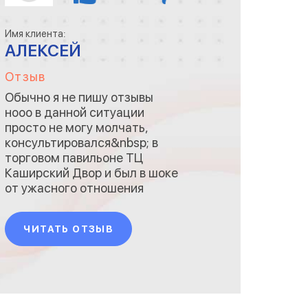
Имя клиента:
АЛЕКСЕЙ
Отзыв
Обычно я не пишу отзывы
нооо в данной ситуации
просто не могу молчать,
консультировался&nbsp; в
торговом павильоне ТЦ
Каширский Двор и был в шоке
от ужасного отношения
менеджеров к покупателям.
Я думаю, что руководству
ЧИТАТЬ ОТЗЫВ
нужно задуматься о смене
таких непрофесионалов т.к.
люди уходят от вас с не
самыми лучшими
впечатлениями и на