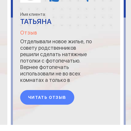
Имя клиента:
ТАТЬЯНА
Отзыв
Отделывали новое жилье, по
совету родственников
решили сделать натяжные
потолки с фотопечатью.
Вернее фотопечать
использовали не во всех
комнатах а только в
гостиной, спальне и детской.
Специалисты компании
ЧИТАТЬ ОТЗЫВ
&laquo;МИР
ПОТОЛКОВ&raquo;
подобрали для нас удачный
вариант полотна (сатиновое),
изображения были на наш