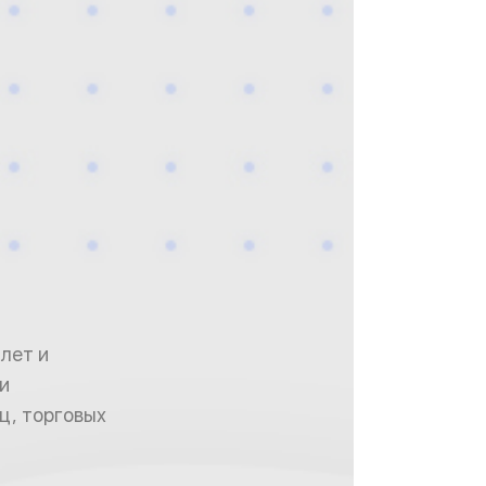
лет и
и
ц, торговых