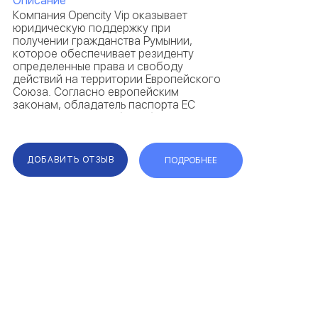
Описание
Компания Opencity Vip оказывает
юридическую поддержку при
получении гражданства Румынии,
которое обеспечивает резиденту
определенные права и свободу
действий на территории Европейского
Союза. Согласно европейским
законам, обладатель паспорта ЕС
имеет право на учебу, работу,
проживание, медицинскую помощь и
социальные гарантии в любой стране
Евросоюза. Получив румынск...
ДОБАВИТЬ ОТЗЫВ
ПОДРОБНЕЕ