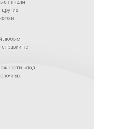
вые панели
и другие
ного и
ий любым
 справки по
ложности «под
делочных