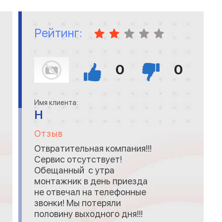
вкус. В процессе выбора
рисунка участовал даже
ребенок, е
Рейтинг:
0
0
Имя клиента:
Н
Отзыв
Отвратительная компания!!!
Сервис отсутствует!
Обещанный с утра
монтажник в день приезда
не отвечал на телефонные
звонки! Мы потеряли
половину выходного дня!!!