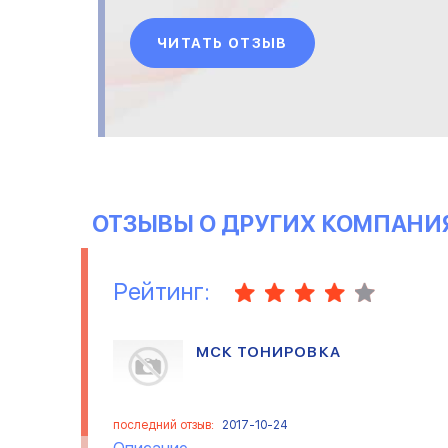
компании &laquo;Мир
Потолков&raquo;. Все
ЧИТАТЬ ОТЗЫВ
сделали очень грамотно, на
объект в течение дня выехал
замерщик, осмотрел
помещение, все четко и
быстренько замерил и уже
исходя из этих данных
выбирали потолок.
ОТЗЫВЫ О ДРУГИХ КОМПАНИ
Рейтинг:
МСК ТОНИРОВКА
последний отзыв:
2017-10-24