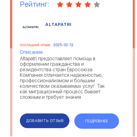
Рейтинг:
ALTAPATRI
последний отзыв:
2025-02-12
Описание
Altapatri предоставляет помощь в
оформлении гражданства и
резидентства стран Евросоюза.
Компания отличается надежностью,
профессионализмом и большим
количеством оказываемых услуг. Так
как миграционный процесс бывает
сложным и требует знания
законодательства, сбор досье
поручают юристам из Альтапатри—
отзывы свидетельствуют о
комплексном решении вопросов и
ДОБАВИТЬ ОТЗЫВ
ПОДРОБНЕЕ
предостав...