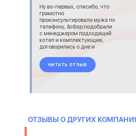
Ну во-первых, спасибо, что
грамотно
проконсультировали мужа по
телефону, &nbsp;подобрали
с менеджером подходящий
котел и комплектующие,
договорились о дне и
времени доставки. Привезли
во время, сработали четко.
ЧИТАТЬ ОТЗЫВ
Сделали небольшую скидку
на установку.&nbsp; Плюсы:
проштудировали с мужем
несколько сайтов, цены
оказались ниже именно
здесь, грамотная
консультация, быстрая
ОТЗЫВЫ О ДРУГИХ КОМПАНИ