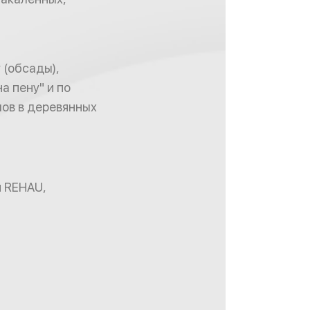
 (обсады),
а пену" и по
мов в деревянных
и REHAU,