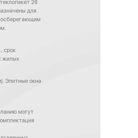
стеклопакет 28
дназначены для
ергосберегающим
ом.
, срок
х жилых
). Элитные окна
еланию могут
комплектация
закаленных,