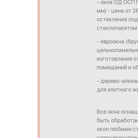
- окна ОД ОСП 
мм) - цена от 2
остекления лодж
стеклопакетом 
- евроокна (бру
цельноламельный
изготовления о
помещений и о
- дерево-алюми
для элитного ж
Все окна оснащ
быть обработан
окон любыми ст
солнцезащитных 