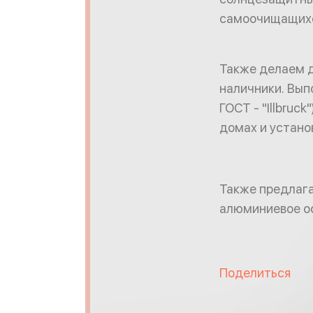
самоочищащихся
Также делаем д
наличники. Вып
ГОСТ - "Illbruc
домах и устано
Также предлага
алюминиевое ос
Поделиться