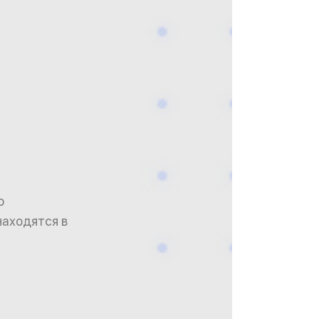
о
аходятся в