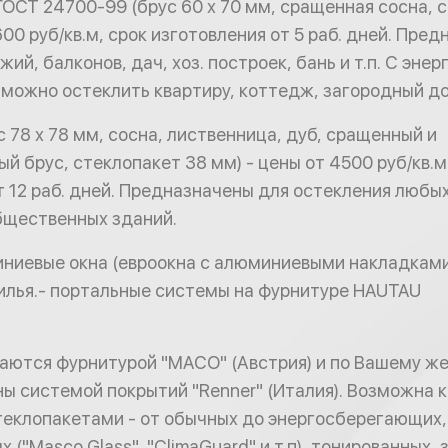
ГОСТ 24700-99 (брус 60 х 70 мм, сращенная сосна, 
600 руб/кв.м, срок изготовления от 5 раб. дней. Пре
ий, балконов, дач, хоз. построек, бань и т.п. С эн
можно остеклить квартиру, коттедж, загородный д
с 78 х 78 мм, сосна, лиственница, дуб, сращенный и
 брус, стеклопакет 38 мм) - цены от 4500 руб/кв.м.
т 12 раб. дней. Предназначены для остекления любы
бщественных зданий.
ниевые окна (евроокна с алюминиевыми накладками
илья.- портальные системы на фурнитуре HAUTAU
аются фурнитурой "MACO" (Австрия) и по Вашему ж
ы системой покрытий "Renner" (Италия). Возможна 
еклопакетами - от обычных до энергосберегающих,
("Masco Glass", "ClimaGuard" и т.п), тонированных, 