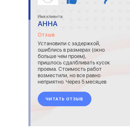
Имя клиента:
АННА
Отзыв
Установили с задержкой,
ошиблись в размерах (окно
больше чем проем),
пришлось сдалбливать кусок
проема. Стоимость работ
возместили, но все равно
неприятно. Через 5 месяцев
перестали открываться две
створки. Говорят не
ЧИТАТЬ ОТЗЫВ
гарантийный случай,
требуется регулировка,
стоимостью от 3 т.р. Буду
пытаться решить в судебном
порядке.