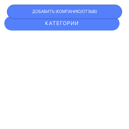
ДОБАВИТЬ (КОМПАНИЮ/ОТЗЫВ)
КАТЕГОРИИ
ОТЗЫВЫ
КОМПАНИИ
VIP АККАУНТ
ЧЕРНЫЙ СПИСОК
F.A.Q.
КАРТА САЙТА
КОНТАКТЫ
ПОЛЬЗОВАТЕЛЬСКОЕ СОГЛАШЕНИЕ