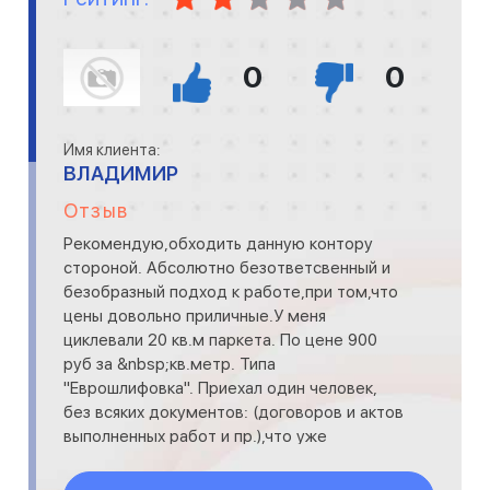
0
0
Имя клиента:
ВЛАДИМИР
Отзыв
Рекомендую,обходить данную контору
стороной. Абсолютно безответсвенный и
безобразный подход к работе,при том,что
цены довольно приличные.У меня
циклевали 20 кв.м паркета. По цене 900
руб за &nbsp;кв.метр. Типа
"Еврошлифовка". Приехал один человек,
без всяких документов: (договоров и актов
выполненных работ и пр.),что уже
насторожило.Должны были отциклевать
паркет, по