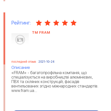
Рейтинг:
ТМ FRAM
последний отзыв:
2021-10-24
Описание
«FRAM» - багатопрофільна компанія, що
спеціалізується на виробництві алюмінієвих,
ПВХ та скляних конструкцій, фасадів
вентильованих згідно міжнародних стандартів.
www.fram.ua...