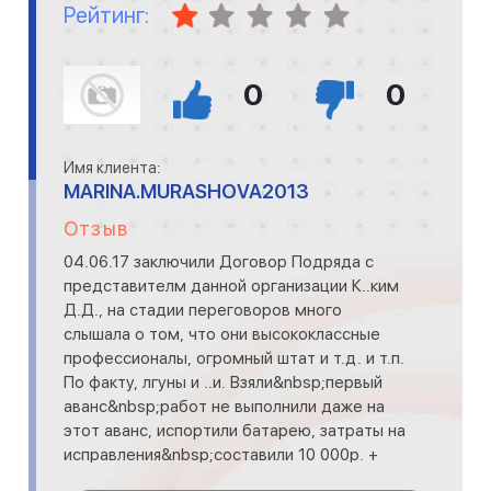
Рейтинг:
0
0
Имя клиента:
MARINA.MURASHOVA2013
Отзыв
04.06.17 заключили Договор Подряда с
представителм данной организации К..ким
Д.Д., на стадии переговоров много
слышала о том, что они высококлассные
профессионалы, огромный штат и т.д. и т.п.
По факту, лгуны и ..и. Взяли&nbsp;первый
аванс&nbsp;работ не выполнили даже на
этот аванс, испортили батарею, затраты на
исправления&nbsp;составили 10 000р. +
общие недоделки&nbs