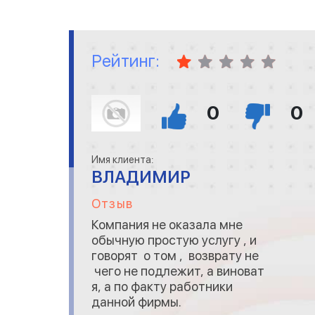
адекватную фирму не
тратьте на н
Рейтинг:
0
0
Имя клиента:
ВЛАДИМИР
Отзыв
Компания не оказала мне
обычную простую услугу , и
говорят о том , возврату не
чего не подлежит, а виноват
я, а по факту работники
данной фирмы.