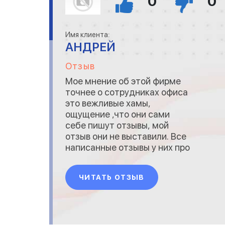
0
0
Имя клиента:
АНДРЕЙ
Отзыв
Мое мнение об этой фирме
точнее о сотрудниках офиса
это вежливые хамы,
ощущение ,что они сами
себе пишут отзывы, мой
отзыв они не выставили. Все
написанные отзывы у них про
монтажников! Много фирм
которые могут работать
ЧИТАТЬ ОТЗЫВ
оперативно, Желаю ООО
"Ваш потолок" иметь больше
времени на ОТДЫХ может за
это время научитесь
работать! Ребята ищите