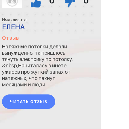
0
0
Имя клиента:
ЕЛЕНА
Отзыв
Натяжные потолки делали
вынужденно, тк пришлось
тянуть электрику по потолку.
&nbsp;Начиталась в инете
ужасов про жуткий запах от
натяжных, что пахнут
месяцами и люди
демонтируют, что работы с
большим кол- вом грязи.
ЧИТАТЬ ОТЗЫВ
Настроена была очень
критично- никогда у нас не
было натяжных, но по ряду
обстоятельств в этот раз
было без вариантов.