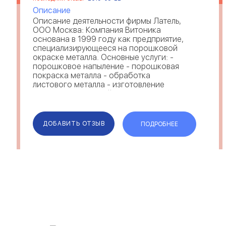
Описание
Описание деятельности фирмы Латель,
ООО Москва: Компания Витоника
основана в 1999 году как предприятие,
специализирующееся на порошковой
окраске металла. Основные услуги: -
порошковое напыление - порошковая
покраска металла - обработка
листового металла - изготовление
металлоконструкций. Порошковая
окраска металла вед...
ДОБАВИТЬ ОТЗЫВ
ПОДРОБНЕЕ