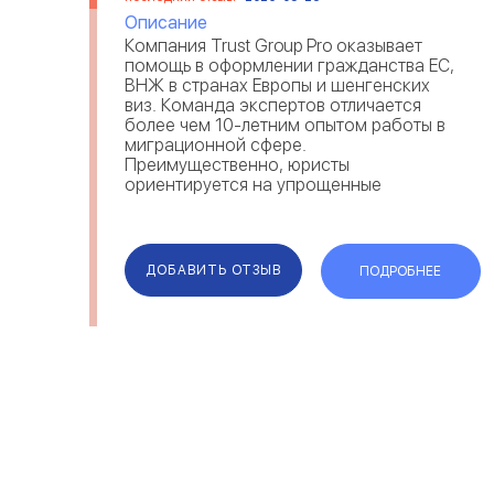
Описание
Компания Trust Group Pro оказывает
помощь в оформлении гражданства ЕС,
ВНЖ в странах Европы и шенгенских
виз. Команда экспертов отличается
более чем 10-летним опытом работы в
миграционной сфере.
Преимущественно, юристы
ориентируется на упрощенные
программы оформления гражданства
ЕС. Свидетельство надежности и
экспертности Trust Group — отзывы
мигрантов на рейтингов...
ДОБАВИТЬ ОТЗЫВ
ПОДРОБНЕЕ