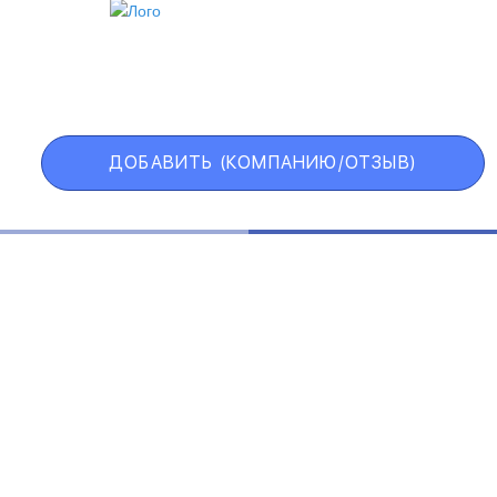
ИИ
VIP АККАУНТ
ЧЕРНЫЙ СПИСОК
ДОБАВИТЬ (КОМПАНИЮ/ОТЗЫВ)
Государственные учреждения
Интернет трейдинг
Информационные технологии
Искусство и развлечения
Косметические средства