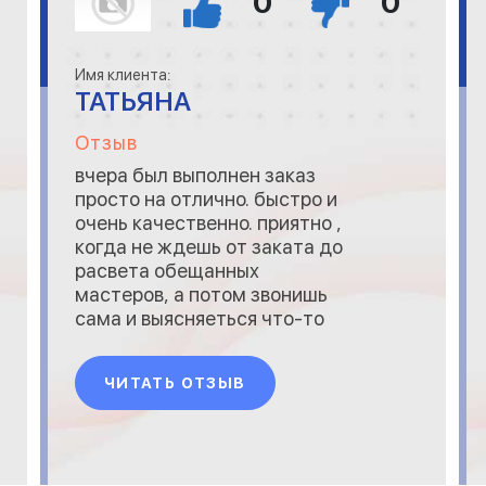
0
0
Имя клиента:
ТАТЬЯНА
Отзыв
вчера был выполнен заказ
просто на отлично. быстро и
очень качественно. приятно ,
когда не ждешь от заката до
расвета обещанных
мастеров, а потом звонишь
сама и выясняеться что-то
там про пробки и заболевших
мастеров например. в моем
ЧИТАТЬ ОТЗЫВ
случае- все просто
великолепно. отличный
сервис. отличная быстрая
качественная работа.
мастер появился даже