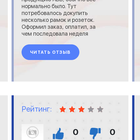
нормально было. Тут
потребовалось докупить
несколько рамок и розеток.
Оформил заказ, оплатил, за
чем последовала неделя
молчания. Написал на
указанный на сайте abb2.ru
ЧИТАТЬ ОТЗЫВ
адрес
[email protected]
&mdash; перезвонили и
сказали, что в удобную мне
транспортную компанию
ездят редко, поэтому
отправят только в
понедельник (дело б
Рейтинг:
0
0