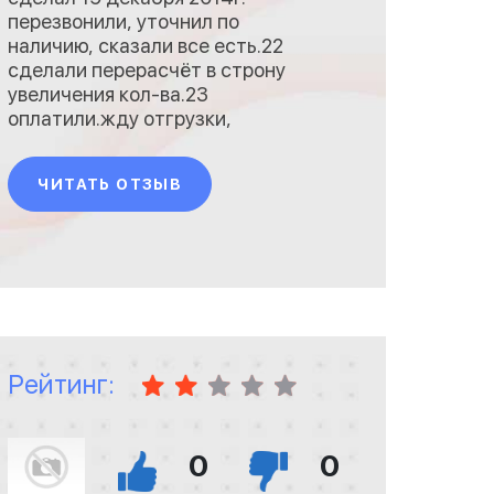
перезвонили, уточнил по
наличию, сказали все есть.22
сделали перерасчёт в строну
увеличения кол-ва.23
оплатили.жду отгрузки,
сообщений нет.пишу письмо
и получаю ответ:""Не успели
ЧИТАТЬ ОТЗЫВ
собрать товар в указанные
рамкиПоэтому отправка 13
январяВ этом году уже
отправки закрытыСмысла
нет отправлять допустим
деловыми, т.к. товар
Рейтинг:
0
0