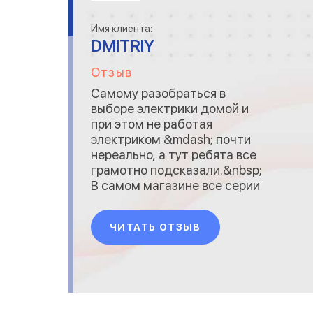
Имя клиента:
DMITRIY
Отзыв
Самому разобраться в
выборе электрики домой и
при этом не работая
электриком &mdash; почти
нереально, а тут ребята все
грамотно подсказали.&nbsp;
В самом магазине все серии
предствлены на стендах, все
безумно красиво, все
ЧИТАТЬ ОТЗЫВ
цевильно. Это вам не
савковые радиорынки. В
итоге за день купил всю
электрику в квартиру.&nbsp;