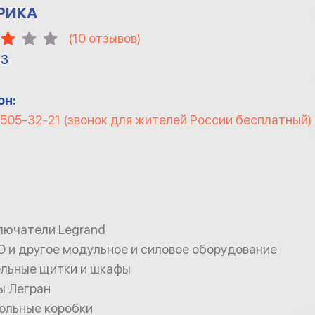
РИКА
(
10
отзывов)
13
он:
) 505-32-21 (звонок для жителей России бесплатный)
ключатели Legrand
О и другое модульное и силовое оборудование
ельные щитки и шкафы
ы Легран
польные коробки