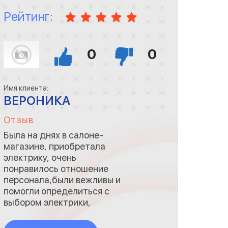
Рейтинг:
0
0
Имя клиента:
ВЕРОНИКА
Отзыв
Была на днях в салоне-
магазине, приобретала
электрику, очень
понравилось отношение
персонала,были вежливы и
помогли определиться с
выбором электрики,
составили заказ и на
удивление все было на