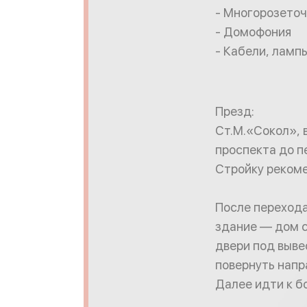
- Многорозеточ
- Домофония
- Кабели, лампы
Презд:
Ст.М.«Сокол», 
проспекта до пе
Стройку рекоме
После перехода
здание — дом с
двери под выве
повернуть напр
Далее идти к 