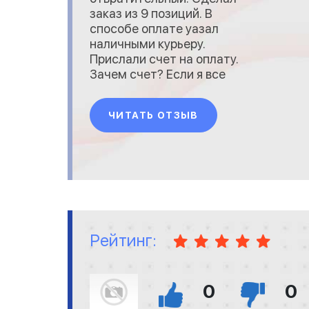
заказ из 9 позиций. В
способе оплате уазал
наличными курьеру.
Прислали счет на оплату.
Зачем счет? Если я все
указал наличными курьеру.
Стал звонить им и
ЧИТАТЬ ОТЗЫВ
объяснять, что
заинтересован в заказе и
никого обманывать не
собираюсь. Менеджер
А...сандр в ответ предложил
мне оплотить полную
стоимость заказа, но при
этом поставка будет
Рейтинг:
0
0