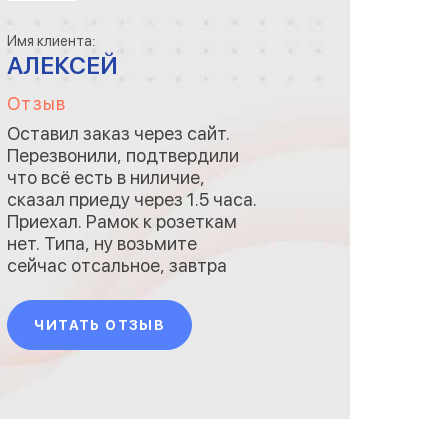
Имя клиента:
АЛЕКСЕЙ
Отзыв
Оставил заказ через сайт.
Перезвонили, подтвердили
что всё есть в ниличие,
сказал приеду через 1.5 часа.
Приехал. Рамок к розеткам
нет. Типа, ну возьмите
сейчас отсальное, завтра
приедете за рамками. При
этом у самих доставка 450
ЧИТАТЬ ОТЗЫВ
руб, т. е. своё время и
транспорт они ценят, а
чужое нет! Менеджеры, да в
галстуках, но сидят в аськах
и им пофигу на вас.