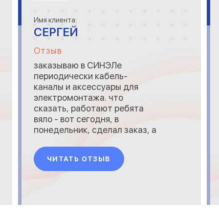
Имя клиента:
СЕРГЕЙ
Отзыв
заказываю в СИНЭЛе
периодически кабель-
каналы и аксессуары для
электромонтажа. что
сказать, работают ребята
вяло - вот сегодня, в
понедельник, сделал заказ, а
он придёт только в четверг
до обеда или же в среду в
ЧИТАТЬ ОТЗЫВ
течении дня, но не в полном
объёме........ держит пока
только то, что у них
ассортимент нормальный, да
сайт удобный, но уже
подыскиваю другого