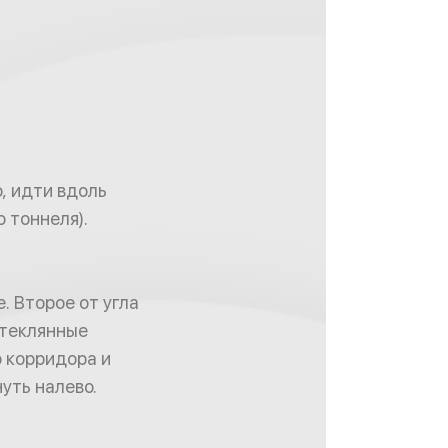
, идти вдоль
 тоннеля).
. Второе от угла
стеклянные
 корридора и
уть налево.