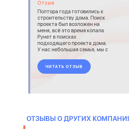
Отзыв
Полтора года готовились к
строительству дома. Поиск
проекта был возложен на
меня, всё это время копала
Рунет в поисках
подходящего проекта дома.
У нас небольшая семья, мы с
мужем и двое детей, также с
нами будет жить моя мама,
ЧИТАТЬ ОТЗЫВ
будут приезжать родители
мужа, поэтому нужен был
дом с 5 спальнями, но не
очень большой по площади. Я
увлекаюсь цветоводством, и
моя давняя меч
ОТЗЫВЫ О ДРУГИХ КОМПАНИ