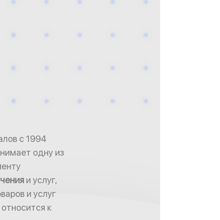
алов с 1994
анимает одну из
иенту
ачения
и услуг,
аров и услуг
 относится к