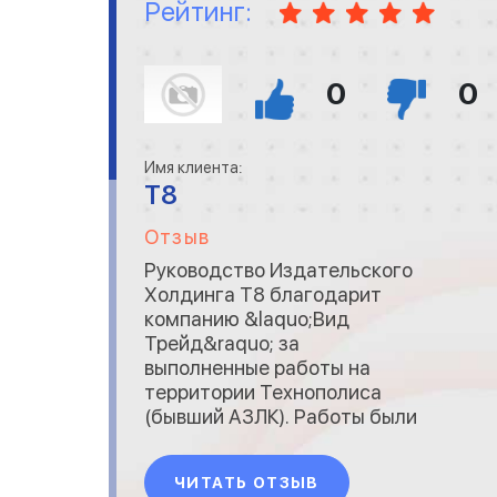
Рейтинг:
0
0
Имя клиента:
T8
Отзыв
Руководство Издательского
Холдинга Т8 благодарит
компанию &laquo;Вид
Трейд&raquo; за
выполненные работы на
территории Технополиса
(бывший АЗЛК). Работы были
выполнены в сжатые сроки и
с неизменно высоким
ЧИТАТЬ ОТЗЫВ
качеством. Рекомендуем