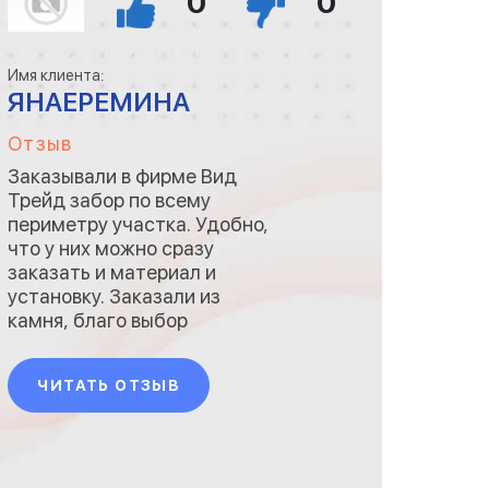
0
0
Имя клиента:
ЯНАЕРЕМИНА
Отзыв
Заказывали в фирме Вид
Трейд забор по всему
периметру участка. Удобно,
что у них можно сразу
заказать и материал и
установку. Заказали из
камня, благо выбор
материала и модели у них
большой. Встало все это
ЧИТАТЬ ОТЗЫВ
конечно в копеечку, но
дешевле, чем у их
конкурентов (долго выбирали
фирму и сравнивали цены).
На "собирание" ограждения