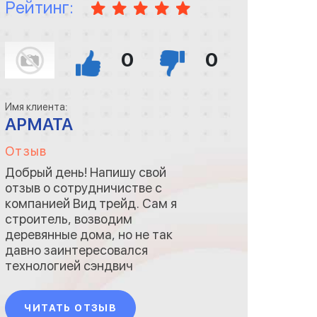
Рейтинг:
0
0
Имя клиента:
АРМАТА
Отзыв
Добрый день! Напишу свой
отзыв о сотрудничистве с
компанией Вид трейд. Сам я
строитель, возводим
деревянные дома, но не так
давно заинтересовался
технологией сэндвич
панелей и решил ее
опробовать. Начал с
ЧИТАТЬ ОТЗЫВ
простого - с гаража на своем