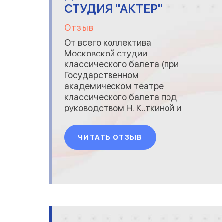
СТУДИЯ "АКТЕР"
Отзыв
От всего коллектива
Московской студии
классического балета (при
Государственном
академическом театре
классического балета под
руководством Н. К..ткиной и
В. В.лёва) выражаем
благодарность компании
ЧИТАТЬ ОТЗЫВ
&laquo;Вид Трейд&raquo; за
высокий профессионализм и
качественно выполненные
работы.