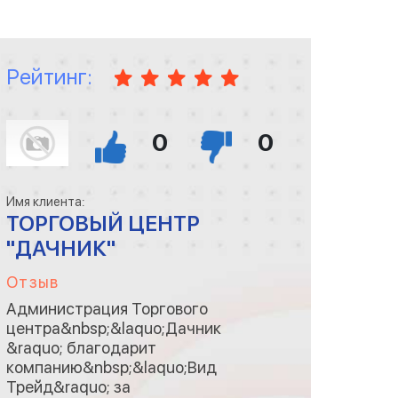
приехали целой бригадой и
собрали за пару д
Рейтинг:
0
0
Имя клиента:
ТОРГОВЫЙ ЦЕНТР
"ДАЧНИК"
Отзыв
Администрация Торгового
центра&nbsp;&laquo;Дачник
&raquo; благодарит
компанию&nbsp;&laquo;Вид
Трейд&raquo; за