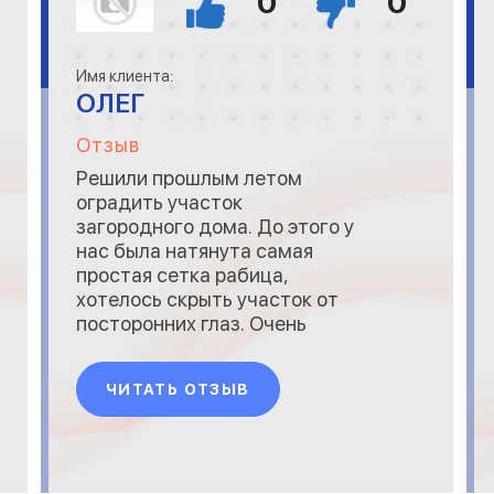
0
0
Имя клиента:
ОЛЕГ
Отзыв
Решили прошлым летом
оградить участок
загородного дома. До этого у
нас была натянута самая
простая сетка рабица,
хотелось скрыть участок от
посторонних глаз. Очень
долго занимались
компанией, которая взяла бы
ЧИТАТЬ ОТЗЫВ
на себя все вопросы по
подбору материала и
установке. По совету
знакомых обратились в Вид
Трейд. Менеджеры компании