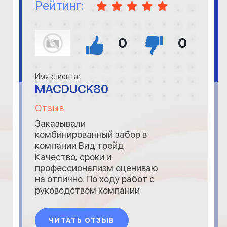
Рейтинг:
0
0
Имя клиента:
MACDUCK80
Отзыв
Заказывали
комбинированный забор в
компании Вид трейд.
Качество, сроки и
профессионализм оцениваю
на отлично. По ходу работ с
руководством компании
успел подружиться, теперь
буду работать
ЧИТАТЬ ОТЗЫВ
исключительно с ними и