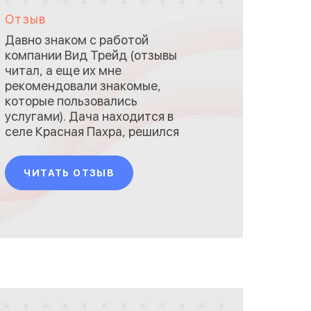
Отзыв
Давно знаком с работой
компании Вид Трейд (отзывы
читал, а еще их мне
рекомендовали знакомые,
которые пользовались
услугами). Дача находится в
селе Красная Пахра, решился
на возведение забора после
накопления достаточной
ЧИТАТЬ ОТЗЫВ
суммы денег, кредит брать
не хотел. Ключевые
преимущества данной
компании в том, что, во-
первых, они давно на рынке,
известны в Москве и
области, во-