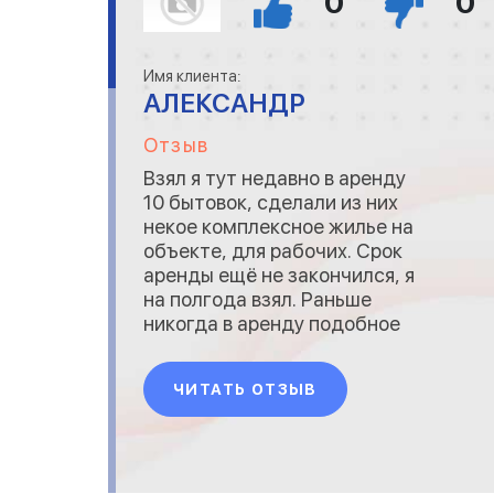
0
0
Имя клиента:
АЛЕКСАНДР
Отзыв
Взял я тут недавно в аренду
10 бытовок, сделали из них
некое комплексное жилье на
объекте, для рабочих. Срок
аренды ещё не закончился, я
на полгода взял. Раньше
никогда в аренду подобное
не брал, но всё же могу
отметить что собраны
ЧИТАТЬ ОТЗЫВ
бытовки качественно, тут не
прикопаться, да и нет
смысла. Что касается
сотрудничества в целом, то
лично я доволен всем.