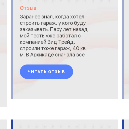
Отзыв
Заранее знал, когда хотел
строить гараж, у кого буду
заказывать. Пару лет назад
мой тесть уже работал с
компанией Вид Трейд,
строили тоже гараж, 40 кв.
м. В Архикаде сначала все
трехмерно спроектировали,
согласовали стоимость и
ЧИТАТЬ ОТЗЫВ
сроки, и приступили после
внесения предоплаты. Мы
договорились о встрече уже
на нашем участке, чтобы
сразу были понятны
возможные трудности, м