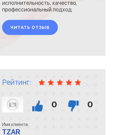
исполнительность, качество,
профессиональный подход
при проведении работ по
реконструкции здания
ЧИТАТЬ ОТЗЫВ
тогового центра.
Рейтинг:
0
0
Имя клиента:
TZAR