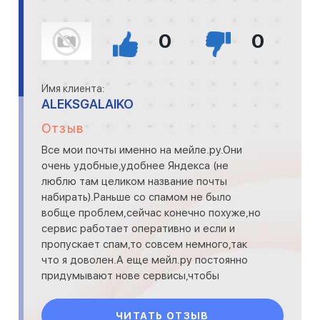
0
0
Имя клиента:
ALEKSGALAIKO
Отзыв
Все мои почты именно на мейле.ру.Они
очень удобные,удобнее Яндекса (не
люблю там целиком название почты
набирать).Раньше со спамом не было
вобще проблем,сейчас конечно похуже,но
сервис работает оперативно и если и
пропускает спам,то совсем немного,так
что я доволен.А еще мейл.ру постоянно
придумывают нове сервисы,чтобы
клиентам было еещ удобнее пользоваться!
Так держат
ЧИТАТЬ ОТЗЫВ