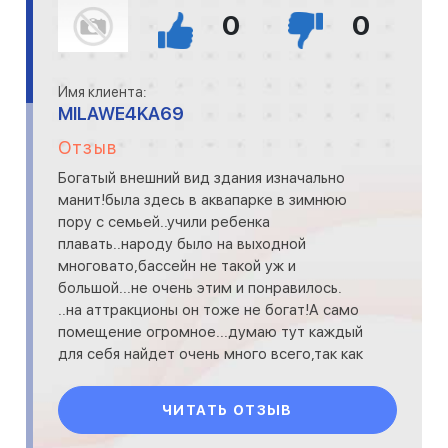
0
0
Имя клиента:
MILAWE4KA69
Отзыв
Богатый внешний вид здания изначально
манит!была здесь в аквапарке в зимнюю
пору с семьей..учили ребенка
плавать..народу было на выходной
многовато,бассейн не такой уж и
большой...не очень этим и понравилось.
..на аттракционы он тоже не богат!А само
помещение огромное...думаю тут каждый
для себя найдет очень много всего,так как
огромный выбор всевозможных
развлечений
ЧИТАТЬ ОТЗЫВ