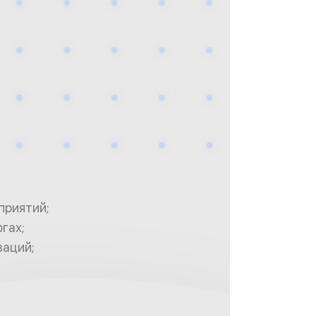
приятий;
гах;
заций;