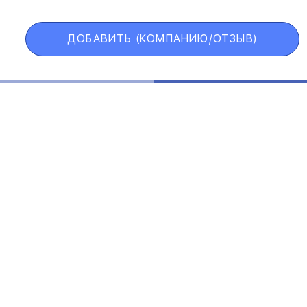
ДОБАВИТЬ (КОМПАНИЮ/ОТЗЫВ)
Государственные учреждения
Интернет трейдинг
Информационные технологии
Искусство и развлечения
Косметические средства
ЕЛЬСКОЕ СОГЛАШЕНИЕ
ПОЛИТИКА КОНФИДЕНЦИАЛ