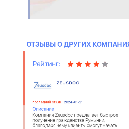
чтоб можно было
позаботится о маленьких
детях. Это не их задача, но
при этом они
продумали&nbsp; итакие
вещи. Как сказали
ОТЗЫВЫ О ДРУГИХ КОМПАНИ
Рейтинг:
ZEUSDOC
последний отзыв:
2024-01-21
Описание
Компания Zeusdoc предлагает быстрое
получение гражданства Румынии,
благодаря чему клиенты смогут начать