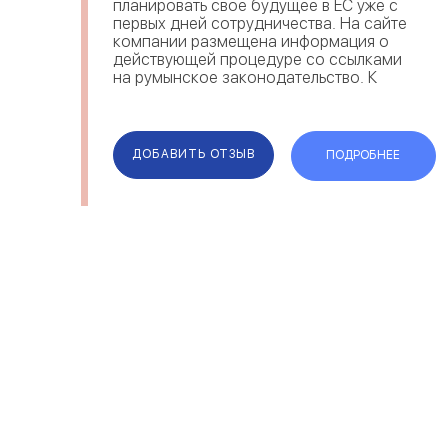
планировать свое будущее в ЕС уже с
первых дней сотрудничества. На сайте
компании размещена информация о
действующей процедуре со ссылками
на румынское законодательство. К
преимуществам компании можно
отнести сопровождение клиента на
всех этапах оформления, сохран...
ДОБАВИТЬ ОТЗЫВ
ПОДРОБНЕЕ
ОТЗЫВЫ
КОМПАН