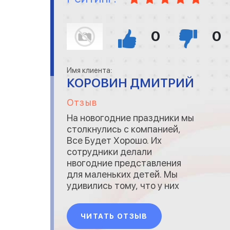
0
0
Имя клиента:
КОРОВИН ДМИТРИЙ
Отзыв
На новогодние праздники мы
столкнулись с компанией,
Все Будет Хорошо. Их
сотрудники делали
нвогодние представления
для маленьких детей. Мы
удивились тому, что у них
были такеи вещи : запасные
памперсы, салфетки, молоко,
ЧИТАТЬ ОТЗЫВ
печенье и т.д. Все для того,