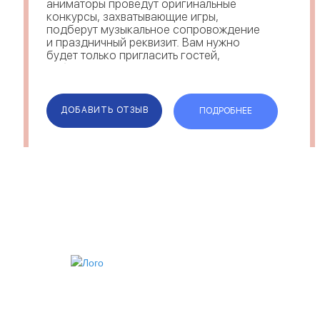
аниматоры проведут оригинальные
конкурсы, захватывающие игры,
подберут музыкальное сопровождение
и праздничный реквизит. Вам нужно
будет только пригласить гостей,
выбрать время и место проведения
мероприятия, и наслаждаться
положительными эмоциями! Мы
работаем не только в К...
ДОБАВИТЬ ОТЗЫВ
ПОДРОБНЕЕ
ИИ
VIP АККАУНТ
ЧЕРНЫЙ СПИСОК