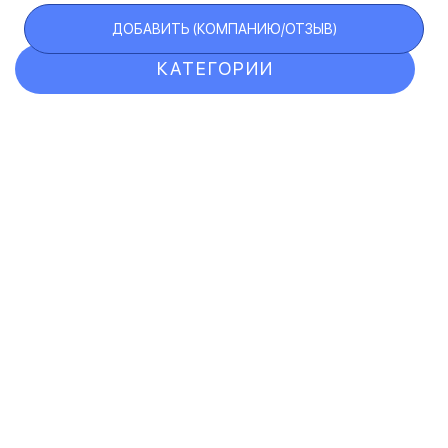
ДОБАВИТЬ (КОМПАНИЮ/ОТЗЫВ)
КАТЕГОРИИ
ОТЗЫВЫ
КОМПАНИИ
VIP АККАУНТ
ЧЕРНЫЙ СПИСОК
F.A.Q.
КАРТА САЙТА
КОНТАКТЫ
ПОЛЬЗОВАТЕЛЬСКОЕ СОГЛАШЕНИЕ