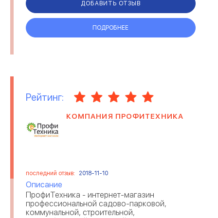
ДОБАВИТЬ ОТЗЫВ
СЕЛЬСКОЕ ХОЗЯЙСТВО
СЕРВИСНЫЕ ЦЕНТРЫ
ПОДРОБНЕЕ
СТРАХОВАНИЕ
СТРОИТЕЛЬСТВО И РЕМОНТ
ТЕЛЕКОММУНИКАЦИИ И
ТОРГОВЛЯ
МОБИЛЬНАЯ СВЯЗЬ
ТРАНСПОРТНЫЕ УСЛУГИ
ТУРИЗМ
Рейтинг:
КОМПАНИЯ ПРОФИТЕХНИКА
УБОРКА ПОМЕЩЕНИЙ
ЭЛЕКТРОННЫЕ ПРИБОРЫ
ЮРИДИЧЕСКИЕ КОМПАНИИ
последний отзыв:
2018-11-10
Описание
ПрофиТехника - интернет-магазин
профессиональной садово-парковой,
коммунальной, строительной,