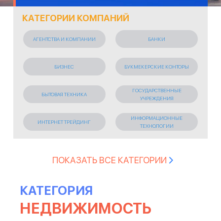
КАТЕГОРИИ КОМПАНИЙ
АГЕНТСТВА И КОМПАНИИ
БАНКИ
БИЗНЕС
БУКМЕКЕРСКИЕ КОНТОРЫ
ГОСУДАРСТВЕННЫЕ
БЫТОВАЯ ТЕХНИКА
УЧРЕЖДЕНИЯ
ИНФОРМАЦИОННЫЕ
ИНТЕРНЕТ ТРЕЙДИНГ
ТЕХНОЛОГИИ
ИСКУССТВО И РАЗВЛЕЧЕНИЯ
КОСМЕТИЧЕСКИЕ СРЕДСТВА
ПОКАЗАТЬ ВСЕ КАТЕГОРИИ
КРЕДИТНЫЕ ОРГАНИЗАЦИИ
ЛЕГКАЯ ПРОМЫШЛЕННОСТЬ
КАТЕГОРИЯ
НЕДВИЖИМОСТЬ
ЛИЗИНГОВАЯ КОМПАНИЯ
МАРКЕТИНГОВЫЕ АГЕНСТВА