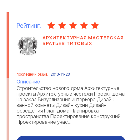
МЕДИЦИНСКИЕ
МИГРАЦИОННЫЕ
ОРГАНИЗАЦИИ
КОМПАНИИ
Рейтинг:
НЕДВИЖИМОСТЬ
ОНЛАЙН ИГРЫ
АРХИТЕКТУРНАЯ МАСТЕРСКАЯ
ОРГАНИЗАЦИЯ ПРАЗДНИКОВ
ОТЕЛИ
БРАТЬЕВ ТИТОВЫХ
ОТЗЫВЫ О РАБОТОДАТЕЛЯХ
ОХРАННЫЕ ПРЕДПРИЯТИЯ
последний отзыв:
2018-11-23
ПАССАЖИРСКИЕ
ПЕРЕВОЗКА ТОВАРОВ
ПЕРЕВОЗКИ
Описание
Строительство нового дома Архитектурные
ПИЩЕВАЯ
ПОЛИГРАФИЯ И
проекты Архитектурные чертежи Проект дома
ПРОМЫШЛЕННОСТЬ
ИЗДАТЕЛЬСТВО
на заказ Визуализация интерьера Дизайн
ванной комнаты Дизайн кухни Дизайн
освещения План дома Планировка
ПРОМЫШЛЕННОЕ
РАБОТА ЗА ГРАНИЦЕЙ
ПРОИЗВОДСТВО
пространства Проектирование конструкций
Проектирование учас...
РЕКЛАМА
РЕМОНТ ТЕХНИКИ