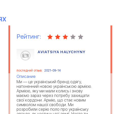
ЯХ
Рейтинг:
AVIATSIYA HALYCHYNY
последний отзыв:
2021-09-14
Описание
Ми — це український бренд одягу,
натхненний новою українською армією.
Армією, яку ми мали колись і знову
маємо зараз через потребу захищати
свої кордони. Армію, що стає новим
символом нашої свободи. Ми
розробили серію поло про українську
авіацію, як частину цієї армії. Часто ти