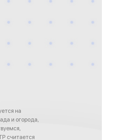
уется на
ада и огорода,
твуемся,
ТР считается