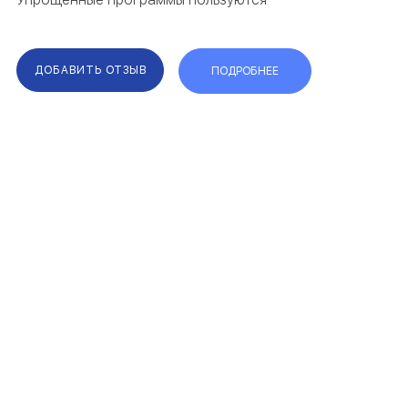
спросом среди клиентов Romanesc —
отзывы это подтверждают.
Прописанные в договоре гарантии,
говорят об ответственности и
ДОБАВИТЬ ОТЗЫВ
ПОДРОБНЕЕ
надежности ...
F.A.Q.
КАРТА САЙТА