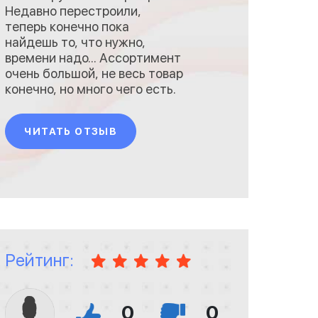
Недавно перестроили,
теперь конечно пока
найдешь то, что нужно,
времени надо... Ассортимент
очень большой, не весь товар
конечно, но много чего есть.
А в игрушечном магазине
столько всего! Теперь со
ЧИТАТЬ ОТЗЫВ
своим малым когда
заходишь, только там и
тусуемся) Рекомендую
Рейтинг:
0
0