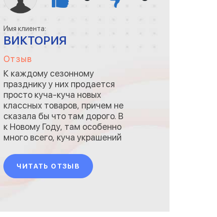
Имя клиента:
ВИКТОРИЯ
Отзыв
К каждому сезонному
празднику у них продается
просто куча-куча новых
классных товаров, причем не
сказала бы что там дорого. В
к Новому Году, там особенно
много всего, куча украшений
и прочих мелочей, и
атмосфера там внутри такая,
ЧИТАТЬ ОТЗЫВ
ходишь по рядам, выбираешь
новые вещи, которые
принесут в твой дом
ощущение праздника и
счастья.