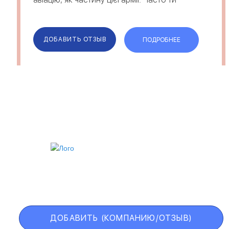
носиш поло і не маєш відношення до
того, що там зображено чи написано.
Наші поло роблять ...
ДОБАВИТЬ ОТЗЫВ
ПОДРОБНЕЕ
ИИ
VIP АККАУНТ
ЧЕРНЫЙ СПИСОК
ДОБАВИТЬ (КОМПАНИЮ/ОТЗЫВ)