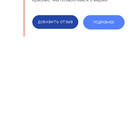
индивидуальности, предлагая
недорогую одежду по доступным
ценам. PymiT – это новая стильная
одежда, которая уже дик...
ДОБАВИТЬ ОТЗЫВ
ПОДРОБНЕЕ
ОТЗЫВЫ
КОМПАН