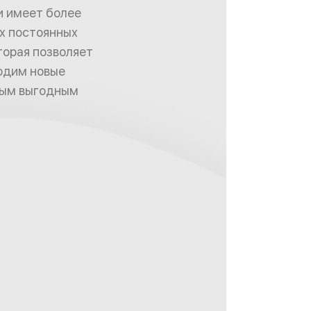
и имеет более
их постоянных
торая позволяет
одим новые
амым выгодным