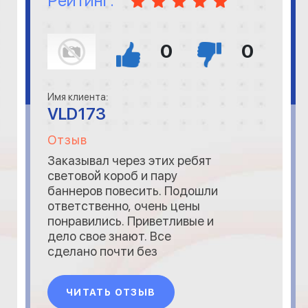
Рейтинг:
0
0
Имя клиента:
VLD173
Отзыв
Заказывал через этих ребят
световой короб и пару
баннеров повесить. Подошли
ответственно, очень цены
понравились. Приветливые и
дело свое знают. Все
сделано почти без
нареканий , единственное с
бумажками небольшие
ЧИТАТЬ ОТЗЫВ
задержки были. Работаю