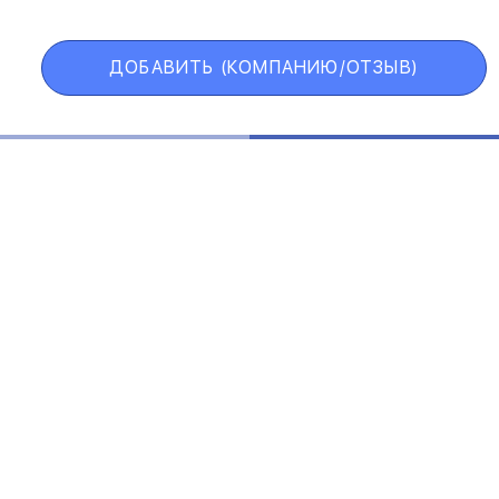
ДОБАВИТЬ (КОМПАНИЮ/ОТЗЫВ)
Государственные учреждения
Интернет трейдинг
Информационные технологии
Искусство и развлечения
Косметические средства
ЕЛЬСКОЕ СОГЛАШЕНИЕ
ПОЛИТИКА КОНФИДЕНЦИАЛ