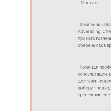
- Монтаж.
Компания «План
Advertising. С
при изготовлен
сберечь свое в
Команда профес
консультации, 
доставки издел
выберут подхо
крепежную сис