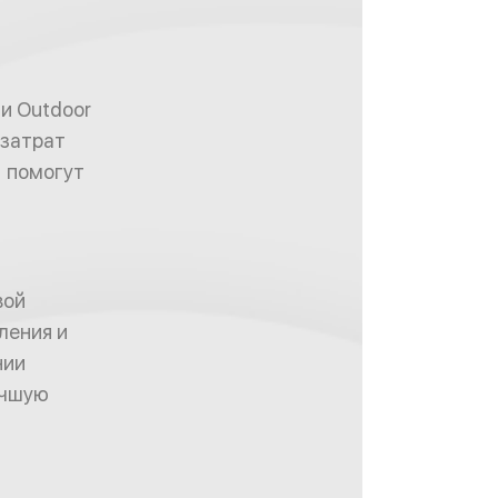
и Outdoor
 затрат
и помогут
вой
ления и
нии
учшую