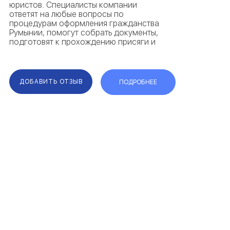
юристов. Специалисты компании
ответят на любые вопросы по
процедурам оформления гражданства
Румынии, помогут собрать документы,
подготовят к прохождению присяги и
сопроводят при получении внутренних
документов. Весомым преимуществом
компании являются максимально
короткие сроки. Каждый...
ДОБАВИТЬ ОТЗЫВ
ПОДРОБНЕЕ
F.A.Q.
КАРТА САЙТА