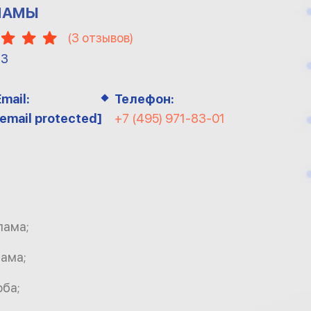
ЛАМЫ
(
3
отзывов)
13
Email:
Телефон:
[email protected]
+7 (495) 971-83-01
лама;
лама;
оба;