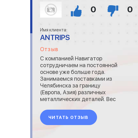
0
0
Имя клиента:
ANTRIPS
Отзыв
С компанией Навигатор
сотрудничаем на постоянной
основе уже больше года.
Занимаемся поставками из
Челябинска за границу
(Европа, Азия) различных
металлических деталей. Вес
и габариты всегда примерно
одинаковые, обычно около
ЧИТАТЬ ОТЗЫВ
400 кг. Со сроками задержек
никогда не было, как и не
было проблем с качеством