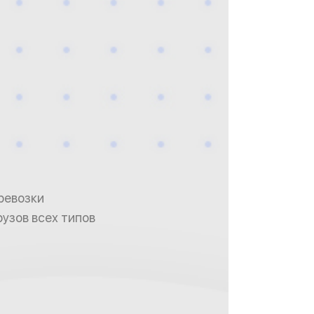
ревозки
узов всех типов