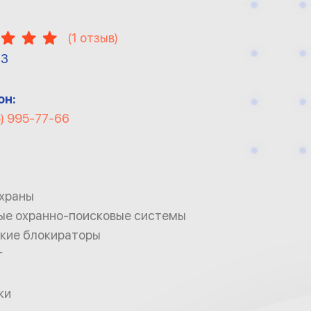
Л
(
1
отзыв)
13
он:
5) 995-77-66
храны
ые охранно-поисковые системы
кие блокираторы
г
ки