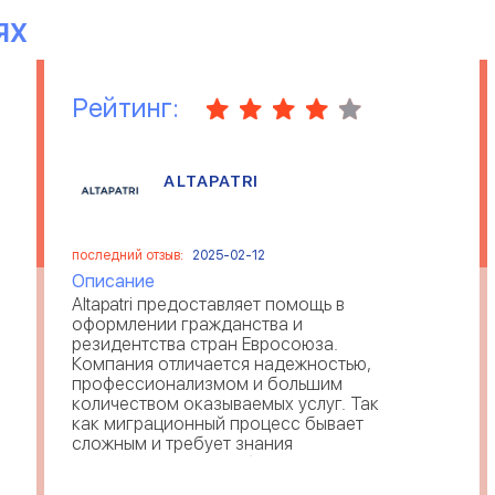
ЯХ
Рейтинг:
ALTAPATRI
последний отзыв:
2025-02-12
Описание
Altapatri предоставляет помощь в
оформлении гражданства и
резидентства стран Евросоюза.
Компания отличается надежностью,
профессионализмом и большим
количеством оказываемых услуг. Так
как миграционный процесс бывает
сложным и требует знания
законодательства, сбор досье
поручают юристам из Альтапатри—