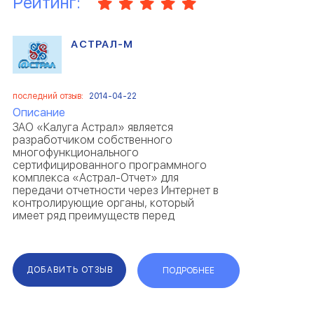
Рейтинг:
АСТРАЛ-М
последний отзыв:
2014-04-22
Описание
ЗАО «Калуга Астрал» является
разработчиком собственного
многофункционального
сертифицированного программного
комплекса «Астрал-Отчет» для
передачи отчетности через Интернет в
контролирующие органы, который
имеет ряд преимуществ перед
конкурирующими системами. Рамки
распространения системы «Астрал-
Отчет» постоянно расширяются. На
сегодняшний день партнерская сеть ...
ДОБАВИТЬ ОТЗЫВ
ПОДРОБНЕЕ