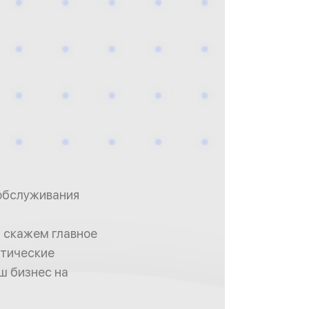
обслуживания
, скажем главное
атические
ш бизнес на