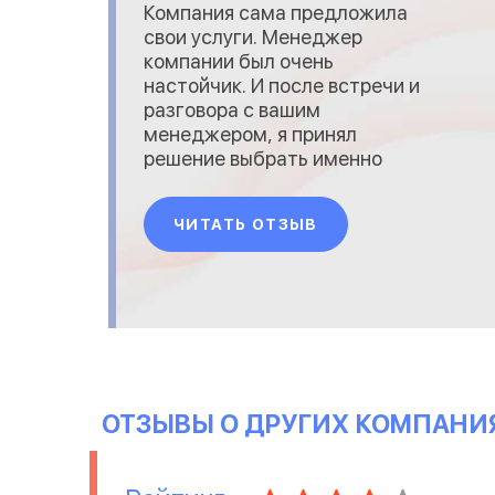
Компания сама предложила
свои услуги. Менеджер
компании был очень
настойчик. И после встречи и
разговора с вашим
менеджером, я принял
решение выбрать именно
Вашу
компанию.&nbsp;Работу
ЧИТАТЬ ОТЗЫВ
компании не знаю как
оценивать. Сотрудники -
молодцы.Мой бухгалтер -
отличный бухгалтер.
Компетентна по всем
вопросам, по которым я
обращаюсь. Все делает в
срок, без задержек. Меня
ОТЗЫВЫ О ДРУГИХ КОМПАНИ
тоже