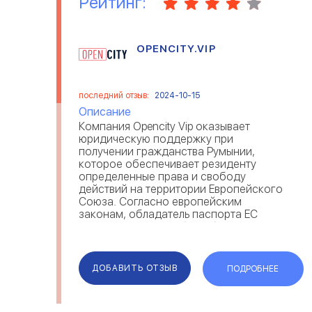
Рейтинг:
OPENCITY.VIP
последний отзыв:
2024-10-15
Описание
Компания Opencity Vip оказывает
юридическую поддержку при
получении гражданства Румынии,
которое обеспечивает резиденту
определенные права и свободу
действий на территории Европейского
Союза. Согласно европейским
законам, обладатель паспорта ЕС
имеет право на учебу, работу,
проживание, медицинскую помощь и
социальные гарантии в любой стране
Евросоюза. Получив румынск...
ДОБАВИТЬ ОТЗЫВ
ПОДРОБНЕЕ