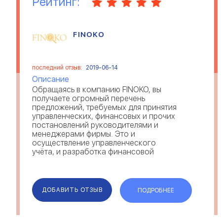
Рейтинг:
FINOKO
последний отзыв:
2019-06-14
Описание
Обращаясь в компанию FINOKO, вы
получаете огромный перечень
предложений, требуемых для принятия
управленческих, финансовых и прочих
постановлений руководителями и
менеджерами фирмы. Это и
осуществление управленческого
учёта, и разработка финансовой
модели, формирование отчетности,
анализ финансов, регулирование
выполнения показателей плана.
Простота (наличие ...
ДОБАВИТЬ ОТЗЫВ
ПОДРОБНЕЕ