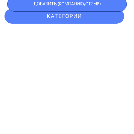
ДОБАВИТЬ (КОМПАНИЮ/ОТЗЫВ)
КАТЕГОРИИ
ОТЗЫВЫ
КОМПАНИИ
VIP АККАУНТ
ЧЕРНЫЙ СПИСОК
F.A.Q.
КАРТА САЙТА
КОНТАКТЫ
ПОЛЬЗОВАТЕЛЬСКОЕ СОГЛАШЕНИЕ
ПОЛИТИКА КОНФИДЕНЦИАЛЬНОСТИ