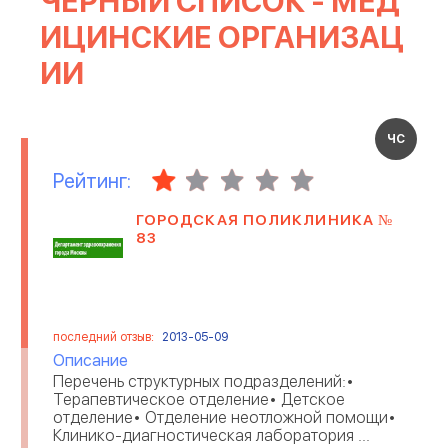
ЧЕРНЫЙ СПИСОК - МЕД
ИЗДАТЕЛЬСТВО
ИЦИНСКИЕ ОРГАНИЗАЦ
БАНКИ
БЫТОВАЯ ТЕХНИКА
ИИ
НЕДВИЖИМОСТЬ
ОРГАНИЗАЦИЯ ПРАЗДНИКОВ
ЧС
ИСКУССТВО И РАЗВЛЕЧЕНИЯ
БУКМЕКЕРСКИЕ КОНТОРЫ
Рейтинг:
ГОРОДСКАЯ ПОЛИКЛИНИКА №
ЛЕГКАЯ ПРОМЫШЛЕННОСТЬ
АГЕНТСТВА И КОМПАНИИ
83
ИНФОРМАЦИОННЫЕ
РЕКЛАМА
ТЕХНОЛОГИИ
МАРКЕТИНГОВЫЕ АГЕНСТВА
РЕМОНТ ТЕХНИКИ
последний отзыв:
2013-05-09
Описание
Перечень структурных подразделений:•
ОТЕЛИ
ЭЛЕКТРОННЫЕ ПРИБОРЫ
Терапевтическое отделение• Детское
отделение• Отделение неотложной помощи•
Клинико-диагностическая лаборатория ...
ОТЗЫВЫ О РАБОТОДАТЕЛЯХ
ИНТЕРНЕТ ТРЕЙДИНГ