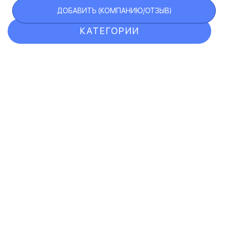
ДОБАВИТЬ (КОМПАНИЮ/ОТЗЫВ)
КАТЕГОРИИ
ОТЗЫВЫ
КОМПАНИИ
VIP АККАУНТ
ЧЕРНЫЙ СПИСОК
F.A.Q.
КАРТА САЙТА
КОНТАКТЫ
ПОЛЬЗОВАТЕЛЬСКОЕ СОГЛАШЕНИЕ