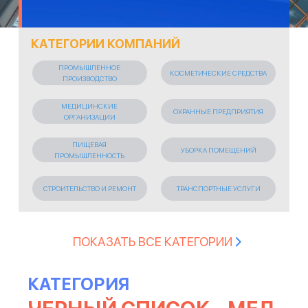
КАТЕГОРИИ КОМПАНИЙ
ПРОМЫШЛЕННОЕ
КОСМЕТИЧЕСКИЕ СРЕДСТВА
ПРОИЗВОДСТВО
МЕДИЦИНСКИЕ
ОХРАННЫЕ ПРЕДПРИЯТИЯ
ОРГАНИЗАЦИИ
ПИЩЕВАЯ
УБОРКА ПОМЕЩЕНИЙ
ПРОМЫШЛЕННОСТЬ
СТРОИТЕЛЬСТВО И РЕМОНТ
ТРАНСПОРТНЫЕ УСЛУГИ
СТРАХОВАНИЕ
ТОРГОВЛЯ
ПОКАЗАТЬ ВСЕ КАТЕГОРИИ
ПЕРЕВОЗКА ТОВАРОВ
БИЗНЕС
КАТЕГОРИЯ
ПОЛИГРАФИЯ И
ТУРИЗМ